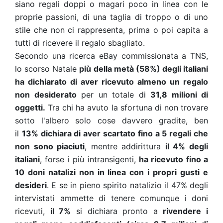
siano regali doppi o magari poco in linea con le
proprie passioni, di una taglia di troppo o di uno
stile che non ci rappresenta, prima o poi capita a
tutti di ricevere il regalo sbagliato.
Secondo una ricerca eBay commissionata a TNS,
lo scorso Natale
più della metà (58%) degli italiani
ha dichiarato di aver ricevuto almeno un regalo
non desiderato
per un totale di
31,8 milioni di
oggetti.
Tra chi ha avuto la sfortuna di non trovare
sotto l'albero solo cose davvero gradite, ben
il
13% dichiara di aver scartato fino a 5 regali che
non sono piaciuti
, mentre addirittura
il 4% degli
italiani
, forse i più intransigenti,
ha ricevuto fino a
10 doni natalizi non in linea con i propri gusti e
desideri
.
E se in pieno spirito natalizio il 47% degli
intervistati ammette di tenere comunque i doni
ricevuti,
il 7%
si dichiara pronto a
rivendere i