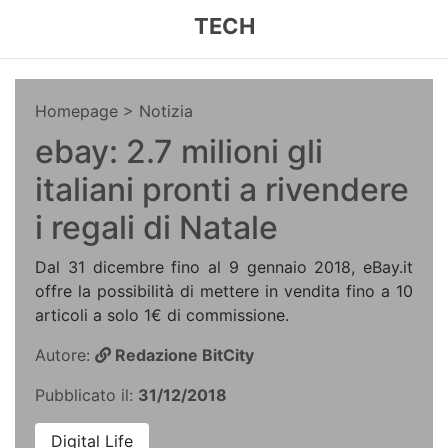
TECH
Homepage
> Notizia
ebay: 2.7 milioni gli
italiani pronti a rivendere
i regali di Natale
Dal 31 dicembre fino al 9 gennaio 2018, eBay.it
offre la possibilità di mettere in vendita fino a 10
articoli a solo 1€ di commissione.
Autore:
Redazione BitCity
Pubblicato il:
31/12/2018
Digital Life