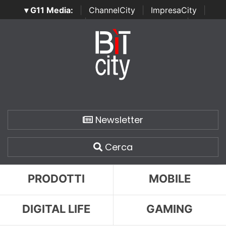
▾ G11 Media:
|
ChannelCity
|
ImpresaCity
|
SecurityOpenLab
|
Italian Channel Awards
|
Italian
Project Awards
|
Italian Security Awards
|
...
Newsletter
Cerca
PRODOTTI
MOBILE
DIGITAL LIFE
GAMING