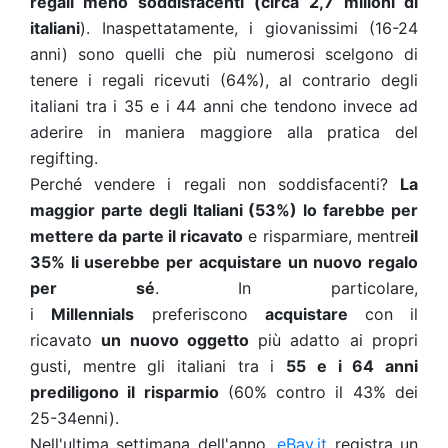
regali meno soddisfacenti
(circa
2,7 milioni di
italiani
). Inaspettatamente, i giovanissimi (16-24
anni) sono quelli che più numerosi scelgono di
tenere i regali ricevuti (64%), al contrario degli
italiani tra i 35 e i 44 anni che tendono invece ad
aderire in maniera maggiore alla pratica del
regifting.
Perché vendere i regali non soddisfacenti?
La
maggior parte degli Italiani (53%) lo farebbe per
mettere da parte il ricavato
e risparmiare, mentre
il
35% li userebbe per acquistare un nuovo regalo
per sé
. In particolare,
i
Millennials
preferiscono
acquistare
con il
ricavato
un nuovo oggetto
più adatto ai propri
gusti, mentre gli italiani tra i
55 e i 64 anni
prediligono il risparmio
(60% contro il 43% dei
25-34enni).
Nell'ultima settimana dell'anno,
eBay.it
registra un