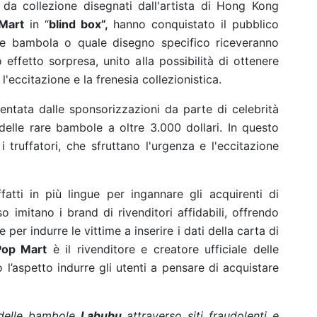
 da collezione disegnati dall'artista di Hong Kong
Mart
in “
blind box
”,
hanno conquistato il pubblico
le bambola o quale disegno specifico riceveranno
effetto sorpresa, unito alla possibilità di ottenere
 l'eccitazione e la frenesia collezionistica.
mentata dalle sponsorizzazioni da parte di celebrità
 delle rare bambole
a oltre
3.000 dollari. In questo
 truffatori, che sfruttano l'urgenza e l'eccitazione
fatti in più lingue per ingannare gli acquirenti di
o imitano i brand di rivenditori affidabili, offrendo
per indurre le vittime a inserire i dati della carta di
Pop Mart
è il rivenditore e creatore ufficiale delle
no l’aspetto indurre gli utenti a pensare di acquistare
 delle bambole
Labubu
attraverso siti fraudolenti e