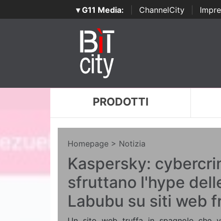
▾ G11 Media:
|
ChannelCity
|
Impre
PRODOTTI
Homepage
> Notizia
Kaspersky: cybercri
sfruttano l'hype del
Labubu su siti web f
Un sito web truffa in spagnolo che v