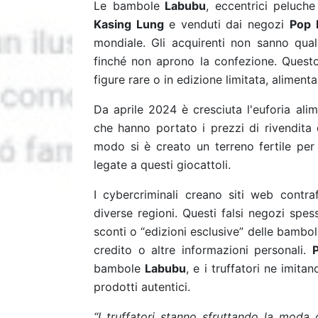
Le bambole
Labubu
, eccentrici peluche
Kasing Lung
e venduti dai negozi
Pop 
mondiale. Gli acquirenti non sanno qua
finché non aprono la confezione. Questo 
figure rare o in edizione limitata, alimenta
Da aprile 2024 è cresciuta l'euforia ali
che hanno portato i prezzi di rivendita
modo si è creato un terreno fertile per i
legate a questi giocattoli.
I cybercriminali creano siti web contraf
diverse regioni. Questi falsi negozi spess
sconti o “edizioni esclusive” delle bambole 
credito o altre informazioni personali.
bambole
Labubu
, e i truffatori ne imita
prodotti autentici.
“I truffatori stanno sfruttando la moda