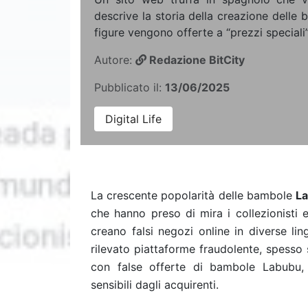
descrive la storia della creazione dell
figure vengono offerte a “prezzi speciali”
Autore:
Redazione BitCity
Pubblicato il:
13/06/2025
Digital Life
La crescente popolarità delle bambole
L
che hanno preso di mira i collezionisti e
creano falsi negozi online in diverse li
rilevato piattaforme fraudolente, spesso s
con false offerte di bambole Labubu, c
sensibili dagli acquirenti.