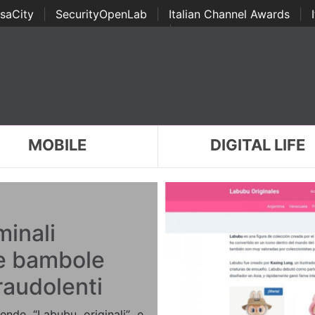
saCity
|
SecurityOpenLab
|
Italian Channel Awards
|
Awards
|
...
MOBILE
DIGITAL LIFE
minali
le bambole
raudolenti
ende “Labubu originali” e