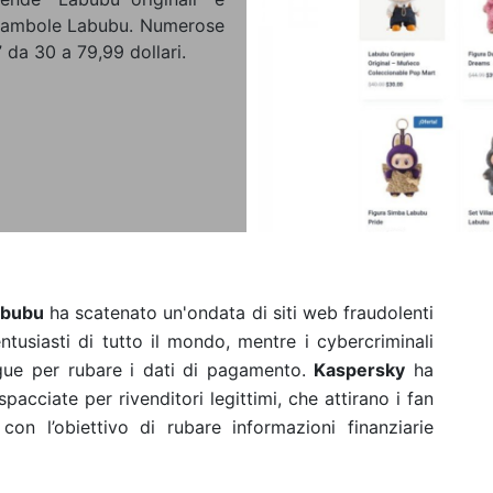
e bambole Labubu. Numerose
 da 30 a 79,99 dollari.
abubu
ha scatenato un'ondata di siti web fraudolenti
ntusiasti di tutto il mondo, mentre i cybercriminali
ngue per rubare i dati di pagamento.
Kaspersky
ha
pacciate per rivenditori legittimi, che attirano i fan
on l’obiettivo di rubare informazioni finanziarie