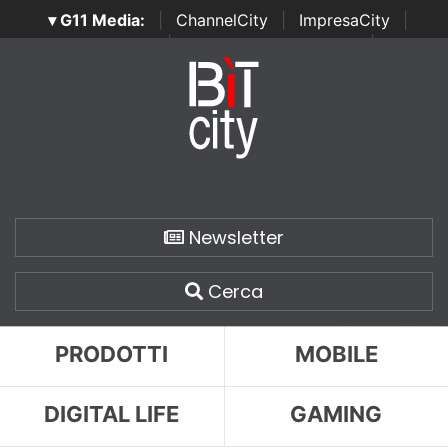
▾ G11 Media:
|
ChannelCity
|
ImpresaCity
|
SecurityOpenLab
|
Italian Channel Awards
|
Italian
Project Awards
|
Italian Security Awards
|
...
Newsletter
Cerca
PRODOTTI
MOBILE
DIGITAL LIFE
GAMING