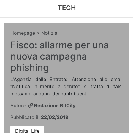
TECH
Homepage
> Notizia
Fisco: allarme per una
nuova campagna
phishing
L'Agenzia delle Entrate: "Attenzione alle email
“Notifica in merito a debito”: si tratta di falsi
messaggi ai danni dei contribuenti".
Autore:
Redazione BitCity
Pubblicato il:
22/02/2019
Digital Life