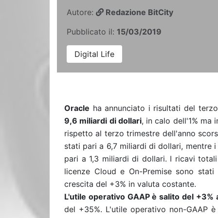
Autore:
Redazione BitCity
Pubblicato il:
15/03/2019
Digital Life
Oracle
ha annunciato i risultati del terzo
9,6 miliardi di dollari
, in calo dell'1% ma 
rispetto al terzo trimestre dell'anno scor
stati pari a 6,7 miliardi di dollari, mentre
pari a 1,3 miliardi di dollari. I ricavi tot
licenze Cloud e On-Premise sono stati pa
crescita del +3% in valuta costante.
L'utile operativo GAAP è salito del +3% a 
del +35%. L'utile operativo non-GAAP è s