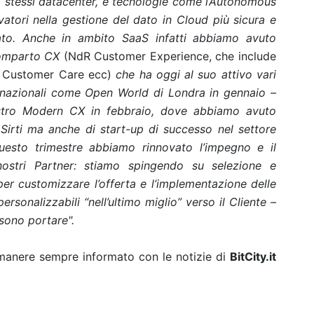
ro stessi datacenter, e tecnologie come l’Autonomous
tori nella gestione del dato in Cloud più sicura e
to.
Anche in ambito SaaS infatti abbiamo avuto
 comparto CX
(NdR Customer Experience, che include
, Customer Care ecc)
che ha oggi al suo attivo vari
nternazionali come Open World di Londra in gennaio –
nostro Modern CX in febbraio, dove abbiamo avuto
Sirti ma anche di start-up di successo nel settore
questo trimestre abbiamo rinnovato l’impegno e il
nostri Partner: stiamo spingendo su selezione e
per customizzare l’offerta e l’implementazione delle
ersonalizzabili “nell’ultimo miglio” verso il Cliente –
sono portare".
rimanere sempre informato con le notizie di
BitCity.it