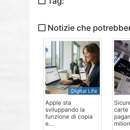
Tag:
Notizie che potrebber
Digital Life
Apple sta
Sicur
sviluppando la
carte 
funzione di copia
pagam
e...
milion