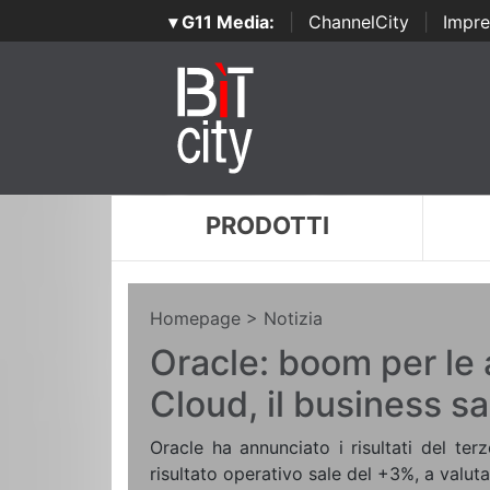
▾ G11 Media:
|
ChannelCity
|
Impre
PRODOTTI
Homepage
> Notizia
Oracle: boom per le a
Cloud, il business s
Oracle ha annunciato i risultati del terz
risultato operativo sale del +3%, a valut