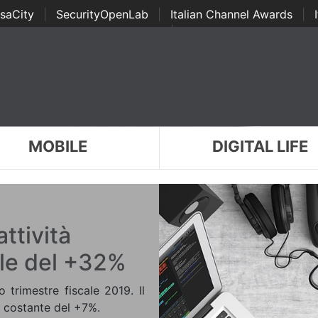
saCity
|
SecurityOpenLab
|
Italian Channel Awards
|
Awards
|
...
MOBILE
DIGITAL LIFE
ttività
ale del +32%
o trimestre fiscale 2019. Il
a costante del +7%.