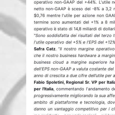
operativo non-GAAP del +44%. L'utile net
netto non-GAAP è sceso del -8% a 3,2 mil
$0,76 mentre l'utile per azione non GAAP 
termine sono aumentati del +1% a 8 milia
operativo è stato di 14,8 miliardi di dollar
"
Sono soddisfatta dei risultati del terzo
l'utile operativo del +5% e l'EPS del +12
Safra Catz
. “
Il nostro margine operativ
che il nostro business hardware a margin
business cloud a margine superiore ha
dell'EPS non-GAAP a valuta costante del 
anno di crescita a due cifre dell’utile per 
Fabio Spoletini, Regional Sr. VP per Ita
per l'Italia
, commentando l'andamento del
progressivamente migliorando la sua af
ambito di piattaforme e tecnologia, do
danno un vantaggio competitivo per i cli