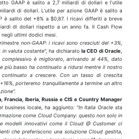
to GAAP è salito a 2,7 miliardi di dollari e l'utile
iardi di dollari. L'utile per azione GAAP è salito a
è salito del +8% a $0,87. I ricavi differiti a breve
rdi di dollari rispetto a un anno fa. Il Cash Flow
i negli ultimi dodici mesi.
 trimestre non-GAAP: i ricavi sono cresciuti del +3%,
% in valuta costante
", ha dichiarato
la CEO di Oracle,
o complessivo è migliorato, arrivando al 44%, dato
e più basso ha continuato a ridursi mentre il nostro
 continuato a crescere. Con un tasso di crescita
+16%, porteremo tranquillamente a termine un altro
azione".
lia, Francia, Iberia, Russia e CIS e Country Manager
 business locale, ha aggiunto: "
In Italia Oracle sta
fermazione come Cloud Company: questo non solo in
ve modelli innovativi come il Cloud @ Customer ci
enti che preferiscono una soluzione Cloud gestita,