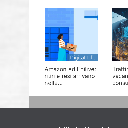
Digital Life
Amazon ed Enilive:
Traffi
ritiri e resi arrivano
vacan
nelle...
consu