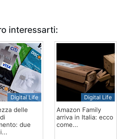
o interessarti:
Digital Life
Digital Life
ezza delle
Amazon Family
di
arriva in Italia: ecco
ento: due
come...
i...