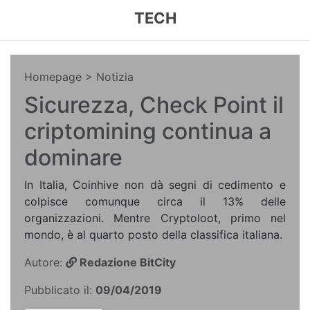
TECH
Homepage
> Notizia
Sicurezza, Check Point il
criptomining continua a
dominare
In Italia, Coinhive non dà segni di cedimento e
colpisce comunque circa il 13% delle
organizzazioni. Mentre Cryptoloot, primo nel
mondo, è al quarto posto della classifica italiana.
Autore:
Redazione BitCity
Pubblicato il:
09/04/2019