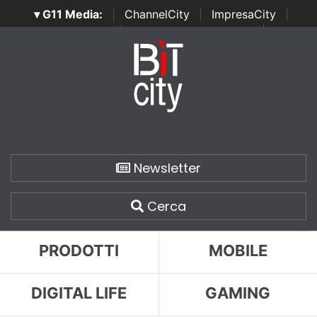
▾ G11 Media:
|
ChannelCity
|
ImpresaCity
|
SecurityOpenLab
|
Italian Channel Awards
|
Italian
Project Awards
|
Italian Security Awards
|
...
Newsletter
Cerca
PRODOTTI
MOBILE
DIGITAL LIFE
GAMING