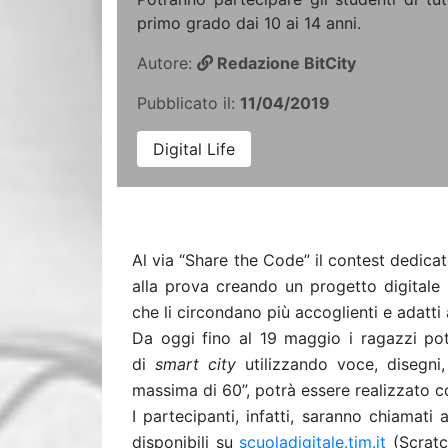
primo grado dai 10 ai 14 anni.
Autore:
Redazione BitCity
Pubblicato il:
11/04/2019
Digital Life
Al via “Share the Code” il contest dedicat
alla prova creando un progetto digitale
che li circondano più accoglienti e adatti a
Da oggi fino al 19 maggio i ragazzi pot
di
smart city
utilizzando voce, disegni, 
massima di 60”, potrà essere realizzato 
I partecipanti, infatti, saranno chiamati 
disponibili su
scuoladigitale.tim.it
(Scratc