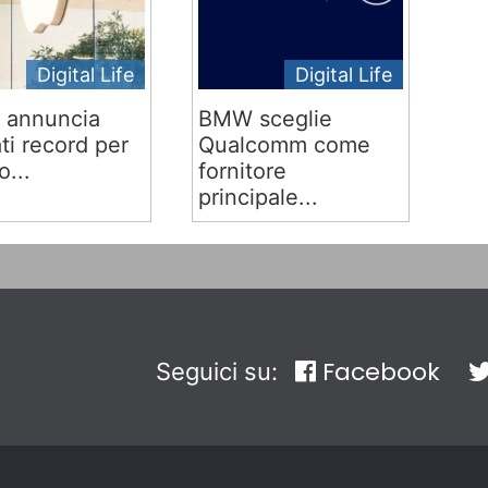
Digital Life
Digital Life
 annuncia
BMW sceglie
ati record per
Qualcomm come
o...
fornitore
principale...
Facebook
Seguici su: