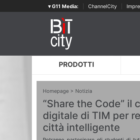
▾ G11 Media:
|
ChannelCity
|
Impre
PRODOTTI
Homepage
> Notizia
“Share the Code” il 
digitale di TIM per re
città intelligente
Potranno partecipare gli studenti di tu