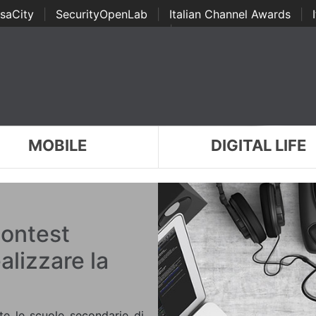
saCity
|
SecurityOpenLab
|
Italian Channel Awards
|
Awards
|
...
MOBILE
DIGITAL LIFE
contest
alizzare la
tte le scuole secondarie di