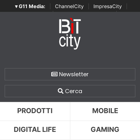
▾ G11 Media:
|
ChannelCity
|
ImpresaCity
|
SecurityOpenLab
|
Italian Channel Awards
|
Italian
Project Awards
|
Italian Security Awards
|
...
Newsletter
Cerca
PRODOTTI
MOBILE
DIGITAL LIFE
GAMING