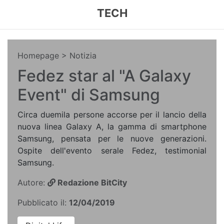
TECH
Homepage
> Notizia
Fedez star al "A Galaxy
Event" di Samsung
Circa duemila persone accorse per il lancio della
nuova linea Galaxy A, la gamma di smartphone
Samsung, pensata per le nuove generazioni.
Ospite dell'evento serale Fedez, testimonial
Samsung.
Autore:
Redazione BitCity
Pubblicato il:
12/04/2019