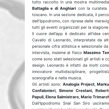
tutto raccolto in una mostra multimedia
Battaglia e di Anghiari
con la curatela
toscano. In una sezione dedicata, il perc
dell'Ippodromo, con riprese delle meravigl
tutti gli eventi organizzati per la stagione
Il cuore dell’app è dedicato all’idea ce
Cavallo di Leonardo, interpretate da alt
personale cifra stilistica e selezionate d
intervista, insieme al fisico
Massimo Tem
come sono stati selezionati gli artisti e c
design. Leonardo è infatti da molti consi
innovatore multidisciplinare, progettis
scenografia e nella musica.
Gli artisti sono:
Analogia Project, Mark
Confalonieri, Simone Crestani, Rober
Papuli, Elena Salmistraro, Mario Trimar
Dall’Ippodromo Snai San Siro uscirann