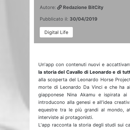
Autore:
Redazione BitCity
Pubblicato il:
30/04/2019
Digital Life
Un'app con contenuti nuovi e accattivant
la storia del Cavallo di Leonardo e di tu
alla scoperta del Leonardo Horse Projec
morte di Leonardo Da Vinci e che ha al c
giapponese Nina Akamu e ispirata ai b
introducono alla genesi e all'idea creati
equestre tra le più grandi al mondo, 
interviste ai protagonisti.
L'app racconta la storia degli studi sui cav