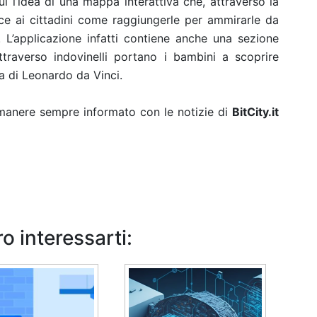
ui l’idea di una mappa interattiva che, attraverso la
ce ai cittadini come raggiungerle per ammirarle da
. L’applicazione infatti contiene anche una sezione
traverso indovinelli portano i bambini a scoprire
a di Leonardo da Vinci.
rimanere sempre informato con le notizie di
BitCity.it
o interessarti: