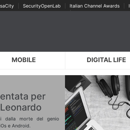
saCity
|
SecurityOpenLab
|
Italian Channel Awards
|
Awards
|
...
MOBILE
DIGITAL LIFE
mentata per
i Leonardo
i dalla morte del genio
iOs e Android.