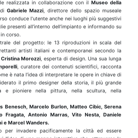
le realizzata in collaborazione con il
Museo della
 di
Gabriele Mazzi
, direttore dello spazio museale
orso conduce l'utente anche nei luoghi più suggestivi
ie presenti all’interno dell’impianto e informando su
 in corso.
ntrale del progetto: le 13 riproduzioni in scala del
rettanti artisti italiani e contemporanei secondo la
a
Cristina Morozzi
, esperta di design. Una sua lunga
porelli
, curatore dei contenuti scientifici, racconta
ome è nata l’idea di interpretare le opere in chiave di
derato il primo designer della storia, il più grande
ta e pioniere nella pittura, nella scultura, nella
us Benesch, Marcelo Burlon, Matteo Cibic, Serena
to Fragata, Antonio Marras, Vito Nesta, Daniele
chi e Marcel Wanders.
o per invadere pacificamente la città ed essere