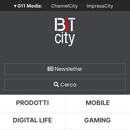
▾ G11 Media:
|
ChannelCity
|
ImpresaCity
|
SecurityOpenLab
|
Italian Channel Awards
|
Italian
Project Awards
|
Italian Security Awards
|
...
Newsletter
Cerca
PRODOTTI
MOBILE
DIGITAL LIFE
GAMING