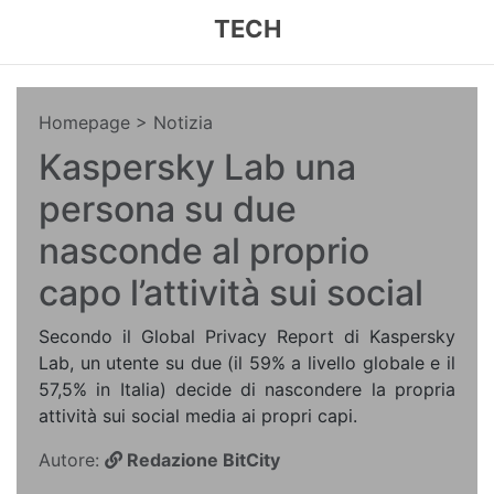
TECH
Homepage
> Notizia
Kaspersky Lab una
persona su due
nasconde al proprio
capo l’attività sui social
Secondo il Global Privacy Report di Kaspersky
Lab, un utente su due (il 59% a livello globale e il
57,5% in Italia) decide di nascondere la propria
attività sui social media ai propri capi.
Autore:
Redazione BitCity