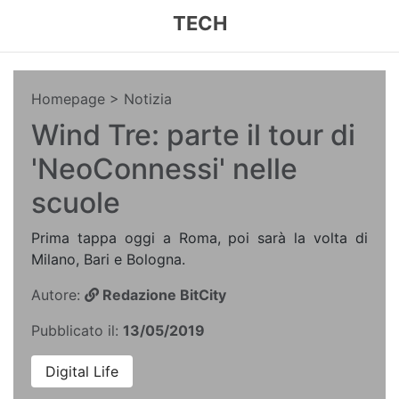
TECH
Homepage
> Notizia
Wind Tre: parte il tour di
'NeoConnessi' nelle
scuole
Prima tappa oggi a Roma, poi sarà la volta di
Milano, Bari e Bologna.
Autore:
Redazione BitCity
Pubblicato il:
13/05/2019
Digital Life