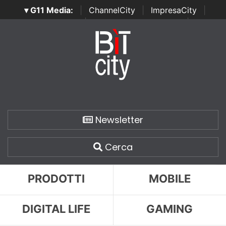
▾ G11 Media:
|
ChannelCity
|
ImpresaCity
|
SecurityOpenLab
|
Italian Channel Awards
|
Italian
Project Awards
|
Italian Security Awards
|
...
Newsletter
Cerca
PRODOTTI
MOBILE
DIGITAL LIFE
GAMING