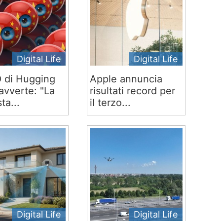
Digital Life
Digital Life
O di Hugging
Apple annuncia
avverte: "La
risultati record per
ta...
il terzo...
Digital Life
Digital Life