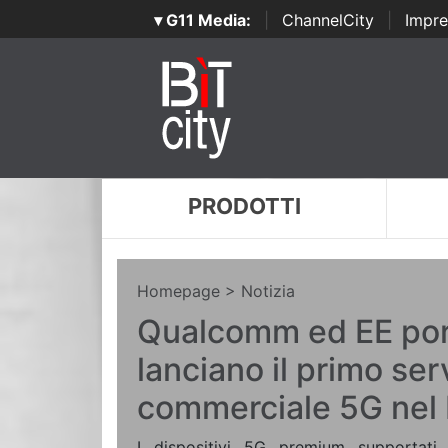
▾ G11 Media:
|
ChannelCity
|
Impre
PRODOTTI
Homepage
> Notizia
Qualcomm ed EE po
lanciano il primo ser
commerciale 5G nel
I dispositivi 5G premium supportati 