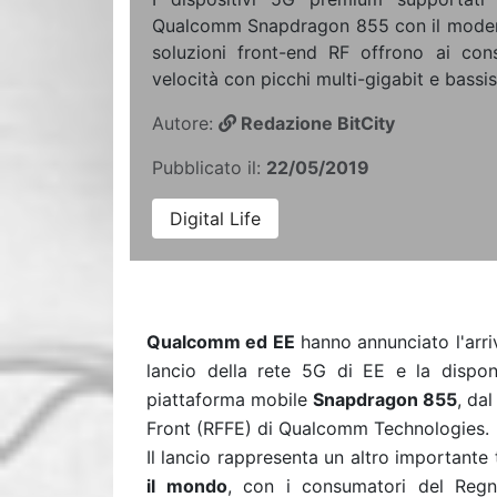
Qualcomm Snapdragon 855 con il mode
soluzioni front-end RF offrono ai co
velocità con picchi multi-gigabit e bassi
Autore:
Redazione BitCity
Pubblicato il:
22/05/2019
Digital Life
Qualcomm ed EE
hanno annunciato l'arri
lancio della rete 5G di EE e la disponi
piattaforma mobile
Snapdragon 855
,
dal
Front (RFFE) di Qualcomm Technologies.
Il lancio
rappresenta
un altro importante
il mondo
, con i consumatori del Reg