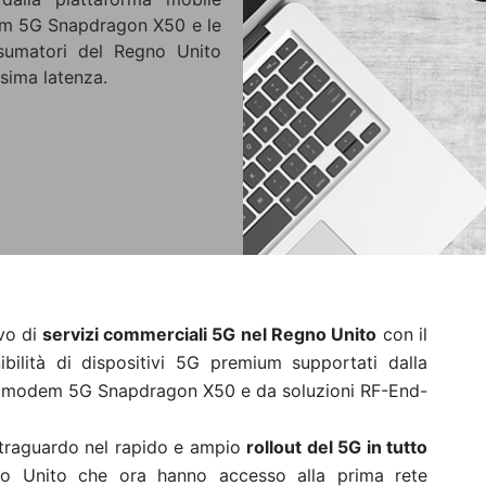
m 5G Snapdragon X50 e le
nsumatori del Regno Unito
ssima latenza.
vo di
servizi commerciali 5G nel Regno Unito
con il
bilità di dispositivi 5G premium supportati dalla
 modem 5G Snapdragon X50 e
da
soluzioni RF-End-
 traguardo nel rapido e ampio
rollout del 5G in tutto
no Unito che ora hanno accesso alla prima rete