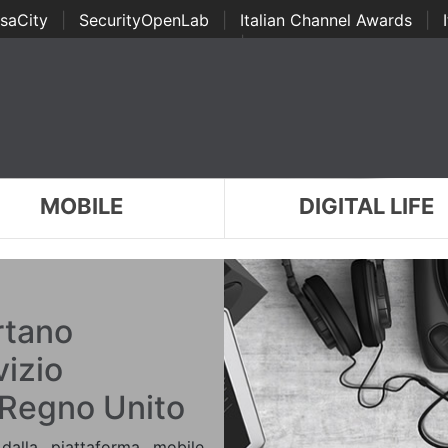
saCity
|
SecurityOpenLab
|
Italian Channel Awards
|
Awards
|
...
MOBILE
DIGITAL LIFE
rtano
vizio
 Regno Unito
dalla piattaforma mobile