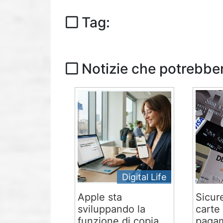
Tag:
Notizie che potrebber
Digital Life
Apple sta
Sicur
sviluppando la
carte 
funzione di copia
pagam