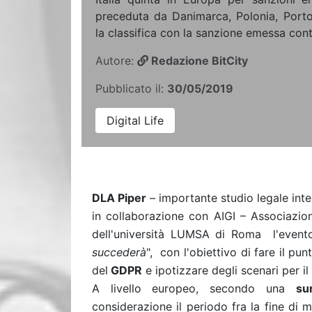
preceduta da Danimarca, Polonia, Porto
la classifica con la sanzione emessa con
Autore:
Redazione BitCity
Pubblicato il:
30/05/2019
Digital Life
DLA Piper
– importante studio legale inte
in collaborazione con AIGI – Associazion
dell'università LUMSA di Roma l'event
succederà
", con l'obiettivo di fare il pun
del
GDPR
e ipotizzare degli scenari per il 
A livello europeo, secondo una
su
considerazione il periodo fra la fine di