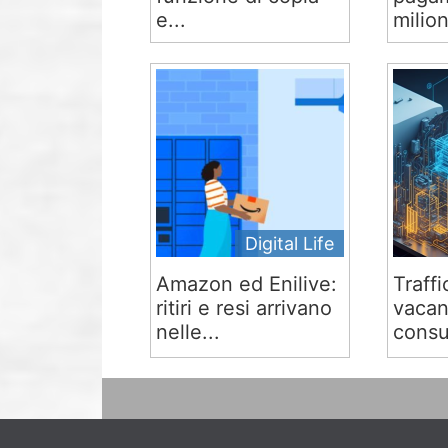
e...
milion
Digital Life
Amazon ed Enilive:
Traffi
ritiri e resi arrivano
vacan
nelle...
consu