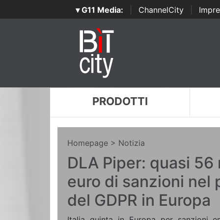
▾ G11 Media:
|
ChannelCity
|
Impre
PRODOTTI
Homepage
> Notizia
DLA Piper: quasi 56 m
euro di sanzioni nel
del GDPR in Europa
Italia quinta in Europa per sanzioni 