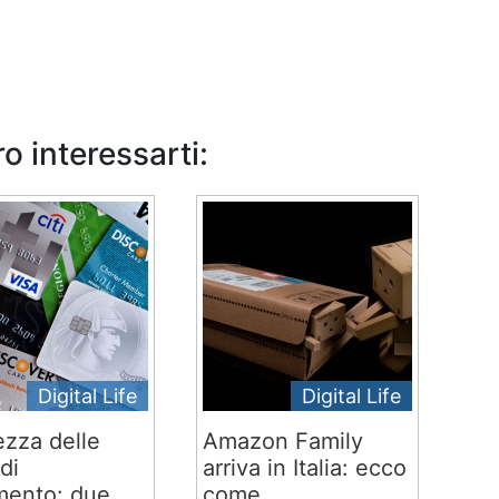
o interessarti:
Digital Life
Digital Life
ezza delle
Amazon Family
di
arriva in Italia: ecco
ento: due
come...