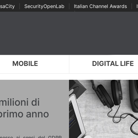
saCity
|
SecurityOpenLab
|
Italian Channel Awards
|
Awards
|
...
MOBILE
DIGITAL LIFE
ilioni di
 primo anno
emesse ai sensi del GDPR,