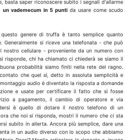
, basta saper riconoscere subito i segnali d'allarme
o
un vademecum in 5 punti
da usare come scudo
 questo genere di truffa è tanto semplice quanto
e. Generalmente si riceve una telefonata - che può
sul nostro cellulare - proveniente da un numero con
si risponde, chi ha chiamato ci chiederà se siamo il
buona probabilità siamo finiti nella rete del ragno.
ccontato che quel
sì,
detto in assoluta semplicità e
 di montaggio audio è diventato la risposta a domande
ione e usate per certificare il fatto che si fosse
vizio a pagamento, il cambio di operatore e via
rsi è quello di dotare il nostro telefono di un
ora che noi si risponda, mostri il numero che ci sta
si subito in allerta. Ancora più semplice, dare una
anta in un audio diverso con lo scopo che abbiamo