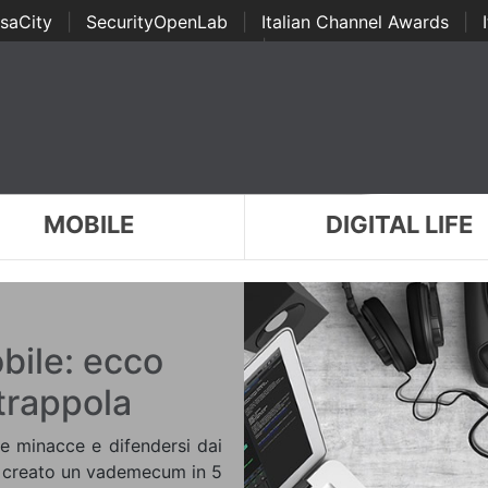
saCity
|
SecurityOpenLab
|
Italian Channel Awards
|
Awards
|
...
MOBILE
DIGITAL LIFE
obile: ecco
trappola
le minacce e difendersi dai
 ha creato un vademecum in 5