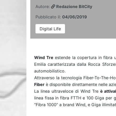
Autore:
Redazione BitCity
Pubblicato il:
04/06/2019
Digital Life
Wind Tre
estende la copertura in fibra 
Emilia caratterizzata dalla Rocca Sforze
automobilistico.
Attraverso la tecnologia Fiber-To-The-H
Fiber
è disponibile direttamente nelle azie
La linea ultraveloce di Wind Tre
è attiv
linea fissa in fibra FTTH e 100 Giga per gl
“Fibra 1000” a brand Wind, e Giga illimit