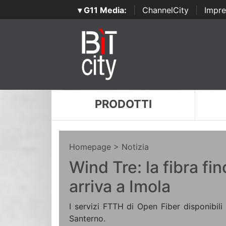
▾ G11 Media:
|
ChannelCity
|
Impre
PRODOTTI
Homepage
> Notizia
Wind Tre: la fibra fin
arriva a Imola
I servizi FTTH di Open Fiber disponibili 
Santerno.