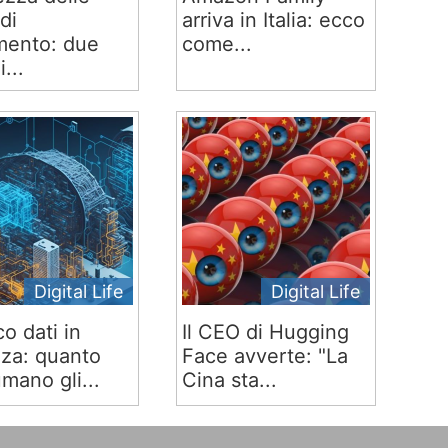
di
arriva in Italia: ecco
ento: due
come...
i...
Digital Life
Digital Life
co dati in
Il CEO di Hugging
za: quanto
Face avverte: "La
mano gli...
Cina sta...