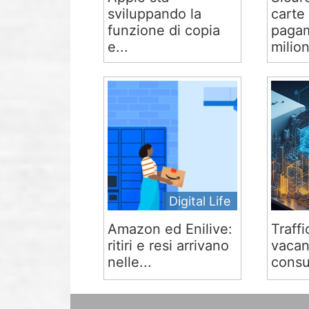
sviluppando la
carte 
funzione di copia
pagam
e...
milion
Digital Life
Amazon ed Enilive:
Traffi
ritiri e resi arrivano
vacan
nelle...
consu