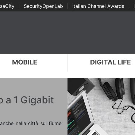
saCity
|
SecurityOpenLab
|
Italian Channel Awards
|
Awards
|
...
MOBILE
DIGITAL LIFE
o a 1 Gigabit
anche nella città sul fiume