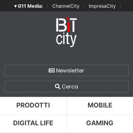
▾ G11 Media:
|
ChannelCity
|
ImpresaCity
|
SecurityOpenLab
|
Italian Channel Awards
|
Italian
Project Awards
|
Italian Security Awards
|
...
Newsletter
Cerca
PRODOTTI
MOBILE
DIGITAL LIFE
GAMING