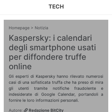
TECH
Homepage
> Notizia
Kaspersky: i calendari
degli smartphone usati
per diffondere truffe
online
Gli esperti di Kaspersky hanno rilevato numerosi
casi di una sofisticata truffa che ha preso di mira
gli utenti tramite notifiche fraudolente e
indesiderate di Google Calendar, portandoli a
fornire le loro informazioni personali.
Autore:
Redazione BitCity