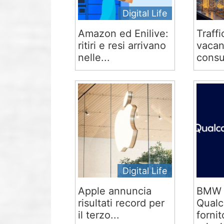
Digital Life
Amazon ed Enilive:
Traffi
ritiri e resi arrivano
vacan
nelle...
consu
Digital Life
Apple annuncia
BMW 
risultati record per
Qual
il terzo...
fornit