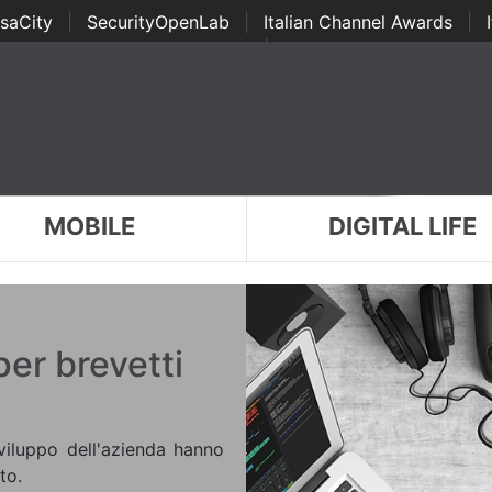
saCity
|
SecurityOpenLab
|
Italian Channel Awards
|
Awards
|
...
MOBILE
DIGITAL LIFE
er brevetti
sviluppo dell'azienda hanno
to.