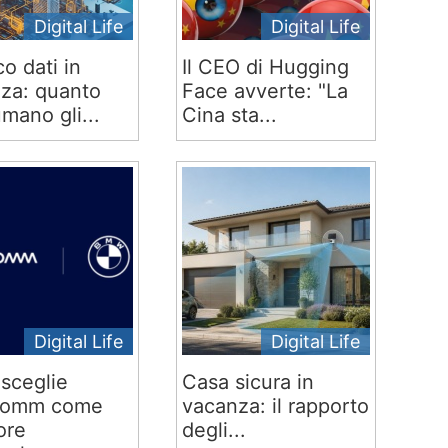
Digital Life
Digital Life
co dati in
Il CEO di Hugging
za: quanto
Face avverte: "La
mano gli...
Cina sta...
Digital Life
Digital Life
sceglie
Casa sicura in
comm come
vacanza: il rapporto
ore
degli...