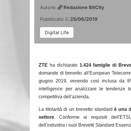
Autore:
Redazione BitCity
Pubblicato il:
25/06/2019
Digital Life
ZTE
ha dichiarato
1.424 famiglie di Brev
domande di brevetto all'European Telecommu
giugno 2019, venendo così inclusa da IPl
intelligence per analizzare le tendenze t
competitiva dell'azienda.
La titolarità di un brevetto standard
è una d
settore
. Conforme ai requisiti dell'ET
dell'industria i suoi Brevetti Standard Essenzi