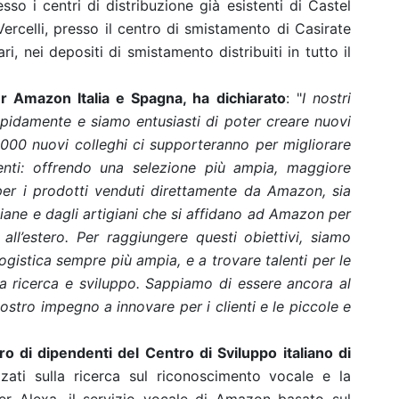
esso i centri di distribuzione già esistenti di Castel
ercelli, presso il centro di smistamento di Casirate
i, nei depositi di smistamento distribuiti in tutto il
 Amazon Italia e Spagna, ha dichiarato
: "
I nostri
rapidamente e siamo entusiasti di poter creare nuovi
 1.000 nuovi colleghi ci supporteranno per migliorare
lienti: offrendo una selezione più ampia, maggiore
er i prodotti venduti direttamente da Amazon, sia
aliane e dagli artigiani che si affidano ad Amazon per
 all’estero. Per raggiungere questi obiettivi, siamo
logistica sempre più ampia, e a trovare talenti per le
 la ricerca e sviluppo. Sappiamo di essere ancora al
nostro impegno a innovare per i clienti e le piccole e
o di dipendenti del Centro di Sviluppo italiano di
zzati sulla ricerca sul riconoscimento vocale e la