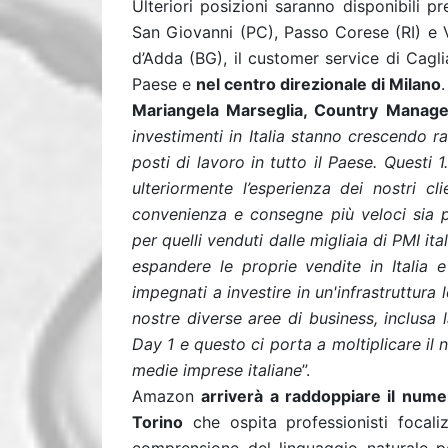
Ulteriori posizioni saranno disponibili pr
San Giovanni (PC), Passo Corese (RI) e V
d’Adda (BG), il customer service di Cagliar
Paese e
nel centro direzionale di Milano
.
Mariangela Marseglia, Country Manager
investimenti in Italia stanno crescendo 
posti di lavoro in tutto il Paese. Questi
ulteriormente l’esperienza dei nostri c
convenienza e consegne più veloci sia p
per quelli venduti dalle migliaia di PMI it
espandere le proprie vendite in Italia e
impegnati a investire in un'infrastruttura 
nostre diverse aree di business, inclusa
Day 1 e questo ci porta a moltiplicare il 
medie imprese italiane
”.
Amazon
arriverà a raddoppiare il numer
Torino
che ospita professionisti focali