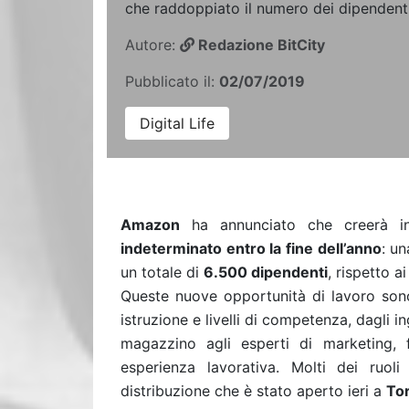
che raddoppiato il numero dei dipendent
Autore:
Redazione BitCity
Pubblicato il:
02/07/2019
Digital Life
Amazon
ha annunciato che creerà in
indeterminato entro la fine dell’anno
: un
un totale di
6.500 dipendenti
, rispetto a
Queste nuove opportunità di lavoro sono
istruzione e livelli di competenza, dagli i
magazzino agli esperti di marketing, 
esperienza lavorativa.
Molti dei ruoli
distribuzione che è stato aperto ieri a
To