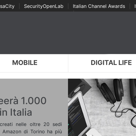
saCity
|
SecurityOpenLab
|
Italian Channel Awards
|
Awards
|
...
MOBILE
DIGITAL LIFE
eerà 1.000
n Italia
reati nelle oltre 20 sedi
ppo Amazon di Torino ha più