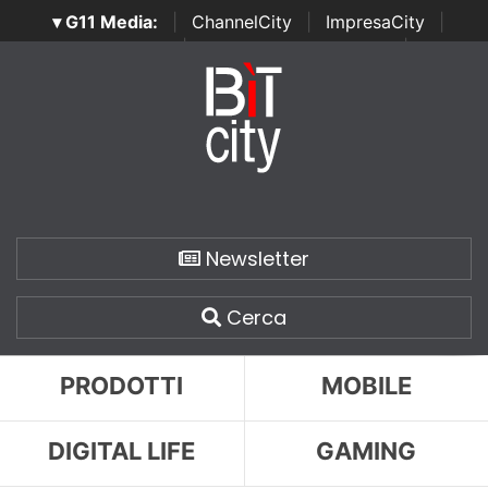
▾ G11 Media:
|
ChannelCity
|
ImpresaCity
|
SecurityOpenLab
|
Italian Channel Awards
|
Italian
Project Awards
|
Italian Security Awards
|
...
Newsletter
Cerca
PRODOTTI
MOBILE
DIGITAL LIFE
GAMING