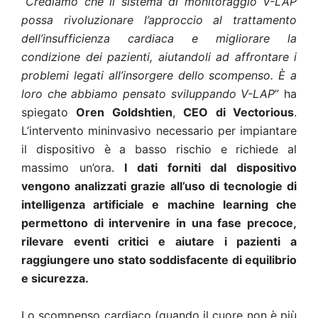
“
Crediamo che il sistema di monitoraggio V-LAP
possa rivoluzionare l’approccio al trattamento
dell’insufficienza cardiaca e migliorare la
condizione dei pazienti, aiutandoli ad affrontare i
problemi legati all’insorgere dello scompenso. È a
loro che abbiamo pensato sviluppando V-LAP
” ha
spiegato
Oren Goldshtien
,
CEO di Vectorious
.
L’intervento mininvasivo necessario per impiantare
il dispositivo è a basso rischio e richiede al
massimo un’ora.
I dati forniti dal dispositivo
vengono analizzati grazie all’uso di tecnologie di
intelligenza artificiale e machine learning che
permettono di intervenire in una fase precoce,
rilevare eventi critici e aiutare i pazienti a
raggiungere uno stato soddisfacente di equilibrio
e sicurezza.
Lo scompenso cardiaco (quando il cuore non è più