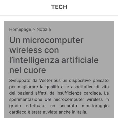
TECH
Homepage
> Notizia
Un microcomputer
wireless con
l’intelligenza artificiale
nel cuore
Sviluppato da Vectorious un dispositivo pensato
per migliorare la qualità e le aspettative di vita
dei pazienti affetti da insufficienza cardiaca. La
sperimentazione del microcomputer wireless in
grado effettuare un accurato monitoraggio
cardiaco è stata avviata anche in Italia.