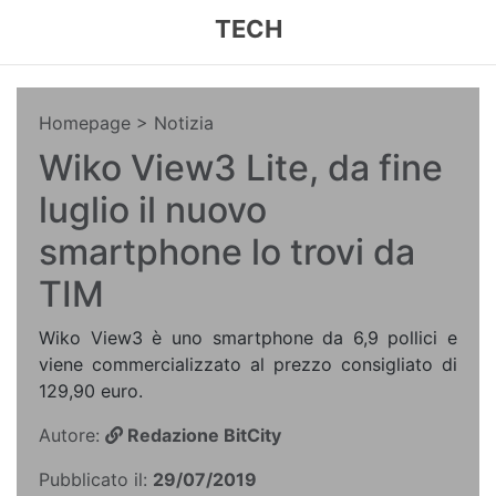
TECH
Homepage
> Notizia
Wiko View3 Lite, da fine
luglio il nuovo
smartphone lo trovi da
TIM
Wiko View3 è uno smartphone da 6,9 pollici e
viene commercializzato al prezzo consigliato di
129,90 euro.
Autore:
Redazione BitCity
Pubblicato il:
29/07/2019