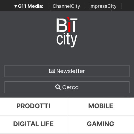
▾ G11 Media:
|
ChannelCity
|
ImpresaCity
|
SecurityOpenLab
|
Italian Channel Awards
|
Italian
Project Awards
|
Italian Security Awards
|
...
Newsletter
Cerca
PRODOTTI
MOBILE
DIGITAL LIFE
GAMING