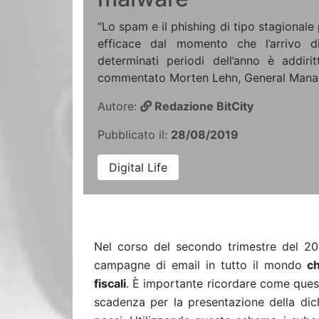
"Lo spam e il phishing di tipo stagionale
efficace dal momento che l’arrivo d
determinati periodi dell’anno è addiri
commentato Morten Lehn, General Manage
Autore:
Redazione BitCity
Pubblicato il:
28/08/2019
Digital Life
Nel corso del secondo trimestre del 201
campagne di email in tutto il mondo
c
fiscali
. È importante ricordare come quest
scadenza per la presentazione della dichi