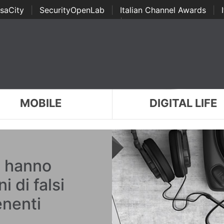
saCity
|
SecurityOpenLab
|
Italian Channel Awards
|
Awards
|
...
MOBILE
DIGITAL LIFE
i hanno
 di falsi
enenti