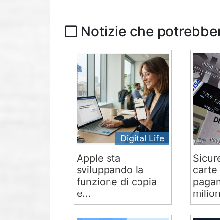
Notizie che potrebber
Digital Life
Apple sta
Sicur
sviluppando la
carte 
funzione di copia
pagam
e...
milion