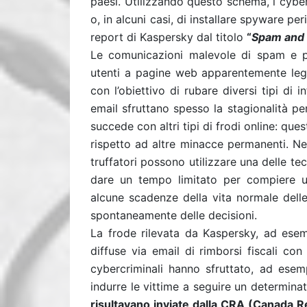
paesi. Utilizzando questo schema, i cybe
o, in alcuni casi, di installare spyware per
report di Kaspersky dal titolo
“
Spam and 
Le comunicazioni malevole di spam e ph
utenti a pagine web apparentemente legit
con l’obiettivo di rubare diversi tipi di
email sfruttano spesso la stagionalità pe
succede con altri tipi di frodi online: que
rispetto ad altre minacce permanenti. Nel
truffatori possono utilizzare una delle tec
dare un tempo limitato per compiere u
alcune scadenze della vita normale delle
spontaneamente delle decisioni.
La frode rilevata da Kaspersky, ad esem
diffuse via email di rimborsi fiscali co
cybercriminali hanno sfruttato, ad esemp
indurre le vittime a seguire un determina
risultavano inviate dalla CRA (Canada