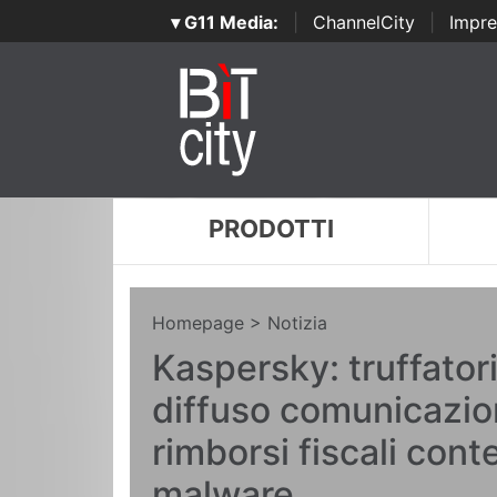
▾ G11 Media:
|
ChannelCity
|
Impre
PRODOTTI
Homepage
> Notizia
Kaspersky: truffator
diffuso comunicazioni
rimborsi fiscali cont
malware