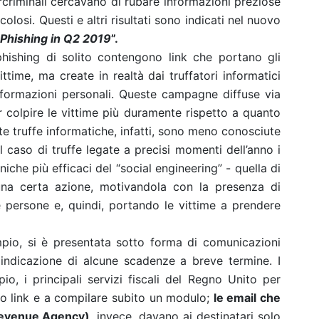
rcriminali cercavano di rubare informazioni preziose
icolosi. Questi e altri risultati sono indicati nel nuovo
Phishing in Q2 2019
”.
ishing di solito contengono link che portano gli
time, ma create in realtà dai truffatori informatici
 informazioni personali. Queste campagne diffuse via
r colpire le vittime più duramente rispetto a quanto
ste truffe informatiche, infatti, sono meno conosciute
 caso di truffe legate a precisi momenti dell’anno i
niche più efficaci del “social engineering” - quella di
na certa azione, motivandola con la presenza di
 persone e, quindi, portando le vittime a prendere
pio, si è presentata sotto forma di comunicazioni
n indicazione di alcune scadenze a breve termine. I
io, i principali servizi fiscali del Regno Unito per
to link e a compilare subito un modulo;
le email che
 Revenue Agency)
, invece, davano ai destinatari solo