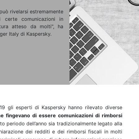
 può rivelarsi estremamente
i certe comunicazioni in
ttura atteso da molti", ha
r Italy di Kaspersky.
9 gli esperti di Kaspersky hanno rilevato diverse
he fingevano di essere comunicazioni di rimborsi
o periodo dell’anno sia tradizionalmente legato alla
arazione dei redditi e dei rimborsi fiscali in molti