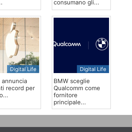
..
consumano gli...
Digital Life
Digital Life
 annuncia
BMW sceglie
ati record per
Qualcomm come
o...
fornitore
principale...