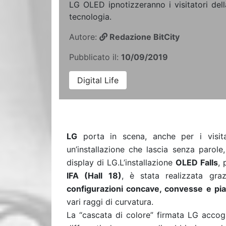
LG OLED ipnotizzeranno i visitatori della
tecnologia.
Autore:
Redazione BitCity
Pubblicato il:
10/09/2019
Digital Life
LG
porta in scena, anche per i visit
un’installazione che lascia senza parole,
display di LG.L’installazione
OLED Falls
,
IFA (Hall 18)
, è stata realizzata gr
configurazioni concave, convesse e pia
vari raggi di curvatura.
La “cascata di colore” firmata LG accogl