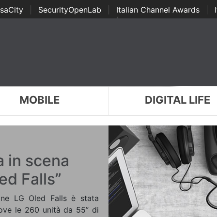
saCity
|
SecurityOpenLab
|
Italian Channel Awards
|
Awards
|
...
MOBILE
DIGITAL LIFE
a in scena
ed Falls”
one LG Oled Falls è stata
dove le 260 unità da 55” di