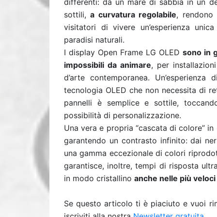
differenti: da un mare di sabbia in un de
sottili,
a curvatura regolabile
, rendono 
visitatori di vivere un’esperienza unica
paradisi naturali.
I display Open Frame LG OLED
sono in g
impossibili da animare
, per installazio
d’arte contemporanea. Un’esperienza di
tecnologia OLED che non necessita di retro
pannelli è semplice e sottile, toccando
possibilità di personalizzazione.
Una vera e propria “cascata di colore” in
garantendo un contrasto infinito: dai ner
una gamma eccezionale di colori riprodot
garantisce, inoltre, tempi di risposta ult
in modo cristallino
anche nelle più velo
Se questo articolo ti è piaciuto e vuoi 
iscriviti alla nostra
Newsletter gratuita
.