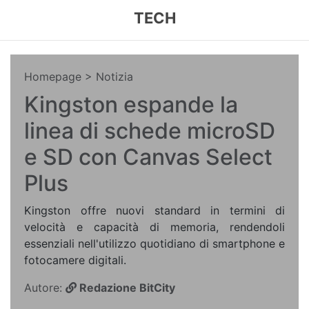
TECH
Homepage
> Notizia
Kingston espande la
linea di schede microSD
e SD con Canvas Select
Plus
Kingston offre nuovi standard in termini di
velocità e capacità di memoria, rendendoli
essenziali nell'utilizzo quotidiano di smartphone e
fotocamere digitali.
Autore:
Redazione BitCity