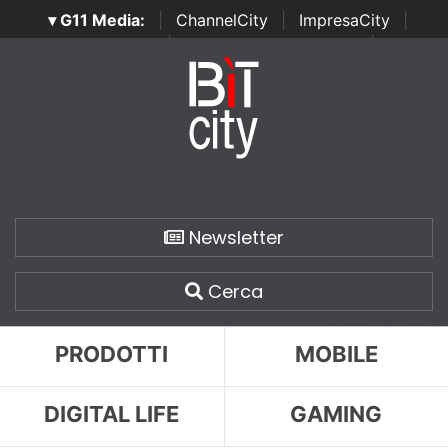
▾ G11 Media:
|
ChannelCity
|
ImpresaCity
|
SecurityOpenLab
|
Italian Channel Awards
|
Italian
Project Awards
|
Italian Security Awards
|
...
Newsletter
Cerca
PRODOTTI
MOBILE
DIGITAL LIFE
GAMING