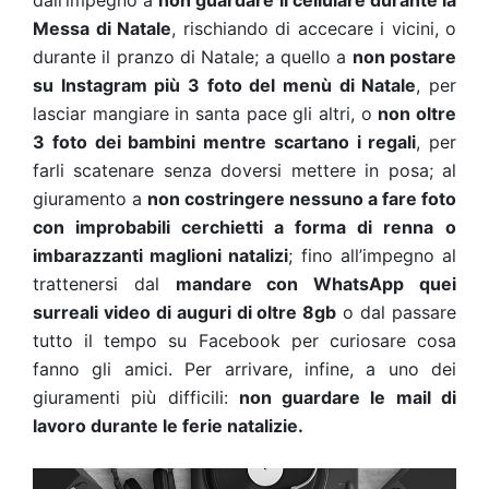
dall’impegno a
non guardare il cellulare durante la
Messa di Natale
, rischiando di accecare i vicini, o
durante il pranzo di Natale; a quello a
non postare
su Instagram più 3 foto del menù di Natale
, per
lasciar mangiare in santa pace gli altri, o
non oltre
3 foto dei bambini mentre scartano i regali
, per
farli scatenare senza doversi mettere in posa; al
giuramento a
non costringere nessuno a fare foto
con improbabili cerchietti a forma di renna
o
imbarazzanti maglioni natalizi
; fino all’impegno al
trattenersi dal
mandare con WhatsApp quei
surreali video di auguri di oltre 8gb
o dal passare
tutto il tempo su Facebook per curiosare cosa
fanno gli amici. Per arrivare, infine, a uno dei
giuramenti più difficili:
non guardare le mail di
lavoro durante le ferie natalizie.