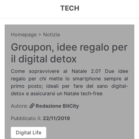
TECH
Homepage
> Notizia
Groupon, idee regalo per
il digital detox
Come sopravvivere al Natale 2.0? Due idee
regalo per chi mette lo smartphone sempre al
primo posto; ideali per fare del sano digital-
detox e assicurarsi un Natale tech-free
Autore:
Redazione BitCity
Pubblicato il:
22/11/2019
Digital Life