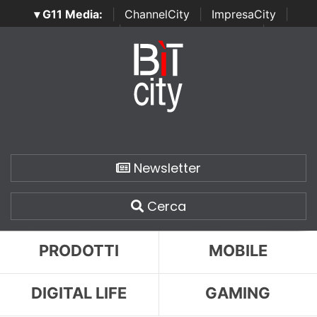
▾ G11 Media:
|
ChannelCity
|
ImpresaCity
|
SecurityOpenLab
|
Italian Channel Awards
|
Italian
Project Awards
|
Italian Security Awards
|
...
Newsletter
Cerca
PRODOTTI
MOBILE
DIGITAL LIFE
GAMING