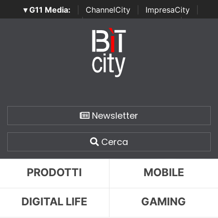
▾ G11 Media:
|
ChannelCity
|
ImpresaCity
|
SecurityOpenLab
|
Italian Channel Awards
|
Italian
Project Awards
|
Italian Security Awards
|
...
Newsletter
Cerca
PRODOTTI
MOBILE
DIGITAL LIFE
GAMING