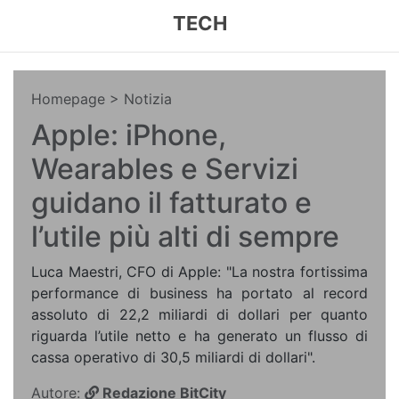
TECH
Homepage
> Notizia
Apple: iPhone,
Wearables e Servizi
guidano il fatturato e
l’utile più alti di sempre
Luca Maestri, CFO di Apple: "La nostra fortissima
performance di business ha portato al record
assoluto di 22,2 miliardi di dollari per quanto
riguarda l’utile netto e ha generato un flusso di
cassa operativo di 30,5 miliardi di dollari".
Autore:
Redazione BitCity