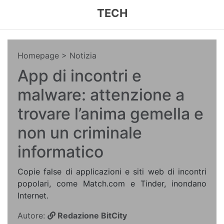
TECH
Homepage
> Notizia
App di incontri e
malware: attenzione a
trovare l’anima gemella e
non un criminale
informatico
Copie false di applicazioni e siti web di incontri
popolari, come Match.com e Tinder, inondano
Internet.
Autore:
Redazione BitCity