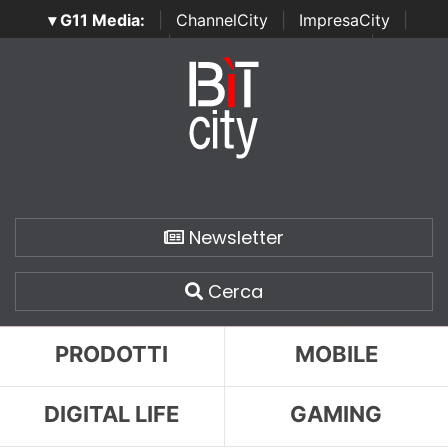
▾ G11 Media:
|
ChannelCity
|
ImpresaCity
|
SecurityOpenLab
|
Italian Channel Awards
|
Italian
Project Awards
|
Italian Security Awards
|
...
Newsletter
Cerca
PRODOTTI
MOBILE
DIGITAL LIFE
GAMING