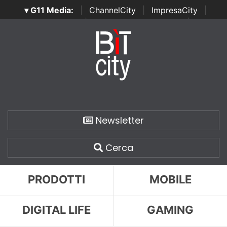
▾ G11 Media:
|
ChannelCity
|
ImpresaCity
|
SecurityOpenLab
|
Italian Channel Awards
|
Italian
Project Awards
|
Italian Security Awards
|
...
Newsletter
Cerca
PRODOTTI
MOBILE
DIGITAL LIFE
GAMING