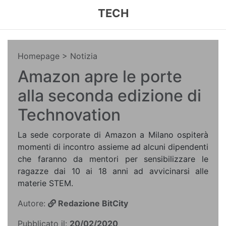
TECH
Homepage
> Notizia
Amazon apre le porte
alla seconda edizione di
Technovation
La sede corporate di Amazon a Milano ospiterà
momenti di incontro assieme ad alcuni dipendenti
che faranno da mentori per sensibilizzare le
ragazze dai 10 ai 18 anni ad avvicinarsi alle
materie STEM.
Autore:
Redazione BitCity
Pubblicato il:
20/02/2020