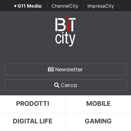
▾ G11 Media:
|
ChannelCity
|
ImpresaCity
|
SecurityOpenLab
|
Italian Channel Awards
|
Italian
Project Awards
|
Italian Security Awards
|
...
Newsletter
Cerca
PRODOTTI
MOBILE
DIGITAL LIFE
GAMING