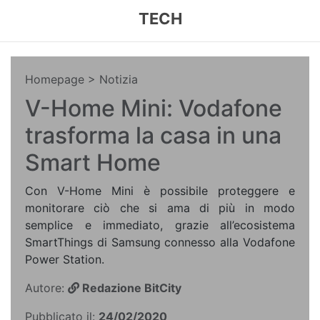
TECH
Homepage
> Notizia
V-Home Mini: Vodafone
trasforma la casa in una
Smart Home
Con V-Home Mini è possibile proteggere e
monitorare ciò che si ama di più in modo
semplice e immediato, grazie all’ecosistema
SmartThings di Samsung connesso alla Vodafone
Power Station.
Autore:
Redazione BitCity
Pubblicato il:
24/02/2020