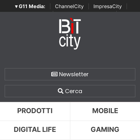
▾ G11 Media:
|
ChannelCity
|
ImpresaCity
|
SecurityOpenLab
|
Italian Channel Awards
|
Italian
Project Awards
|
Italian Security Awards
|
...
Newsletter
Cerca
PRODOTTI
MOBILE
DIGITAL LIFE
GAMING