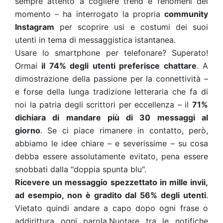
sempre attento a cogliere trend e fenomeni del
momento – ha interrogato la propria
community
Instagram
per scoprire usi e costumi dei suoi
utenti in tema di messaggistica istantanea.
Usare lo smartphone per telefonare? Superato!
Ormai
il 74% degli utenti preferisce chattare
. A
dimostrazione della passione per la connettività –
e forse della lunga tradizione letteraria che fa di
noi la patria degli scrittori per eccellenza – il
71%
dichiara di mandare più di 30 messaggi al
giorno
.
Se ci piace rimanere in contatto, però,
abbiamo le idee chiare – e severissime – su cosa
debba essere assolutamente evitato, pena essere
snobbati dalla "doppia spunta blu".
Ricevere un messaggio spezzettato in mille invii,
ad esempio, non è gradito dal 56% degli utenti
.
Vietato quindi andare a capo dopo ogni frase o
addirittura ogni parola.
Nuotare tra le notifiche