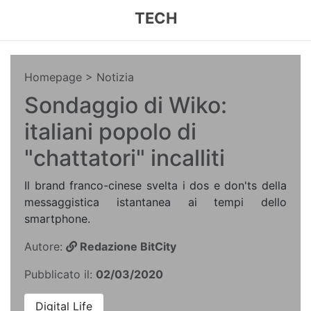
TECH
Homepage
> Notizia
Sondaggio di Wiko:
italiani popolo di
"chattatori" incalliti
Il brand franco-cinese svelta i dos e don'ts della
messaggistica istantanea ai tempi dello
smartphone.
Autore:
Redazione BitCity
Pubblicato il:
02/03/2020
Digital Life