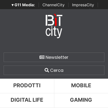
▾ G11 Media:
|
ChannelCity
|
ImpresaCity
|
SecurityOpenLab
|
Italian Channel Awards
|
Italian
Project Awards
|
Italian Security Awards
|
...
Newsletter
Cerca
PRODOTTI
MOBILE
DIGITAL LIFE
GAMING