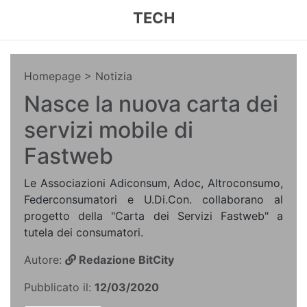
TECH
Homepage
> Notizia
Nasce la nuova carta dei
servizi mobile di
Fastweb
Le Associazioni Adiconsum, Adoc, Altroconsumo,
Federconsumatori e U.Di.Con. collaborano al
progetto della "Carta dei Servizi Fastweb" a
tutela dei consumatori.
Autore:
Redazione BitCity
Pubblicato il:
12/03/2020