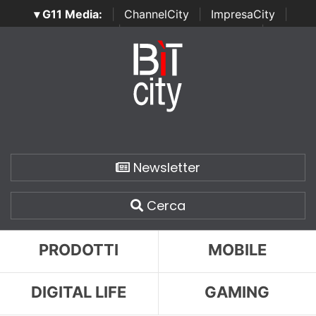
▾ G11 Media:
|
ChannelCity
|
ImpresaCity
|
SecurityOpenLab
|
Italian Channel Awards
|
Italian
Project Awards
|
Italian Security Awards
|
...
Newsletter
Cerca
PRODOTTI
MOBILE
DIGITAL LIFE
GAMING