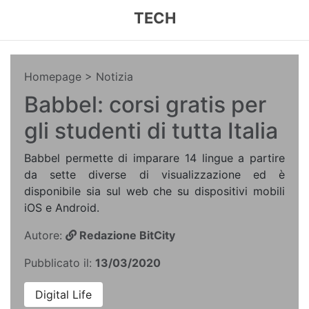
TECH
Homepage
> Notizia
Babbel: corsi gratis per
gli studenti di tutta Italia
Babbel permette di imparare 14 lingue a partire
da sette diverse di visualizzazione ed è
disponibile sia sul web che su dispositivi mobili
iOS e Android.
Autore:
Redazione BitCity
Pubblicato il:
13/03/2020
Digital Life