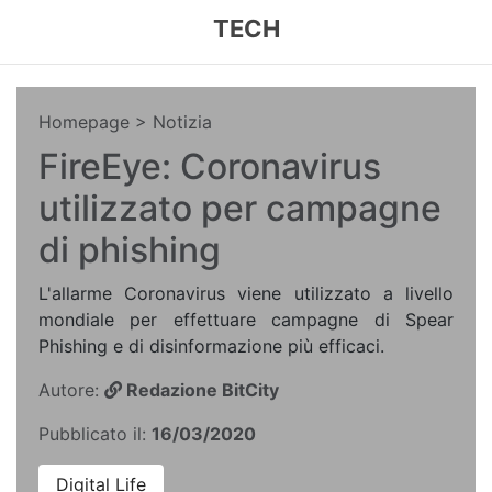
TECH
Homepage
> Notizia
FireEye: Coronavirus
utilizzato per campagne
di phishing
L'allarme Coronavirus viene utilizzato a livello
mondiale per effettuare campagne di Spear
Phishing e di disinformazione più efficaci.
Autore:
Redazione BitCity
Pubblicato il:
16/03/2020
Digital Life