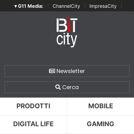
▾ G11 Media:
|
ChannelCity
|
ImpresaCity
|
SecurityOpenLab
|
Italian Channel Awards
|
Italian
Project Awards
|
Italian Security Awards
|
...
Newsletter
Cerca
PRODOTTI
MOBILE
DIGITAL LIFE
GAMING