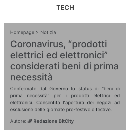
TECH
Homepage
> Notizia
Coronavirus, “prodotti
elettrici ed elettronici”
considerati beni di prima
necessità
Confermato dal Governo lo status di "beni di
prima necessità" per i prodotti elettrici ed
elettronici. Consentita l'apertura dei negozi ad
esclusione delle giornate pre-festive e festive.
Autore:
Redazione BitCity