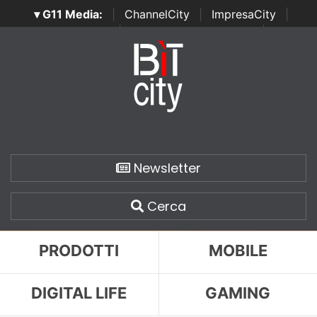
▾ G11 Media:
|
ChannelCity
|
ImpresaCity
|
SecurityOpenLab
|
Italian Channel Awards
|
Italian
Project Awards
|
Italian Security Awards
|
...
Newsletter
Cerca
PRODOTTI
MOBILE
DIGITAL LIFE
GAMING