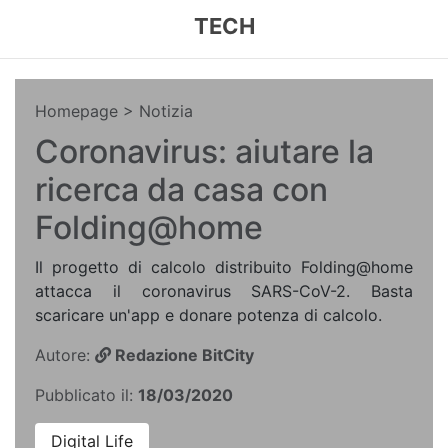
TECH
Homepage
> Notizia
Coronavirus: aiutare la
ricerca da casa con
Folding@home
Il progetto di calcolo distribuito Folding@home
attacca il coronavirus SARS-CoV-2. Basta
scaricare un'app e donare potenza di calcolo.
Autore:
Redazione BitCity
Pubblicato il:
18/03/2020
Digital Life