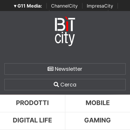
▾ G11 Media:
|
ChannelCity
|
ImpresaCity
|
SecurityOpenLab
|
Italian Channel Awards
|
Italian
Project Awards
|
Italian Security Awards
|
...
Newsletter
Cerca
PRODOTTI
MOBILE
DIGITAL LIFE
GAMING