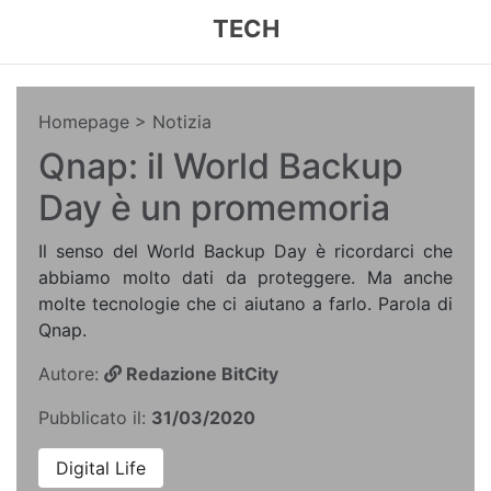
TECH
Homepage
> Notizia
Qnap: il World Backup
Day è un promemoria
Il senso del World Backup Day è ricordarci che
abbiamo molto dati da proteggere. Ma anche
molte tecnologie che ci aiutano a farlo. Parola di
Qnap.
Autore:
Redazione BitCity
Pubblicato il:
31/03/2020
Digital Life