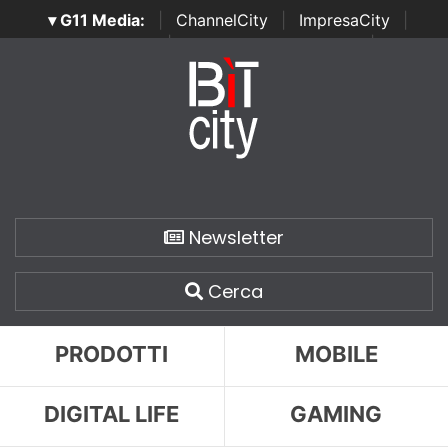
▾ G11 Media:
|
ChannelCity
|
ImpresaCity
|
SecurityOpenLab
|
Italian Channel Awards
|
Italian
Project Awards
|
Italian Security Awards
|
...
Newsletter
Cerca
PRODOTTI
MOBILE
DIGITAL LIFE
GAMING