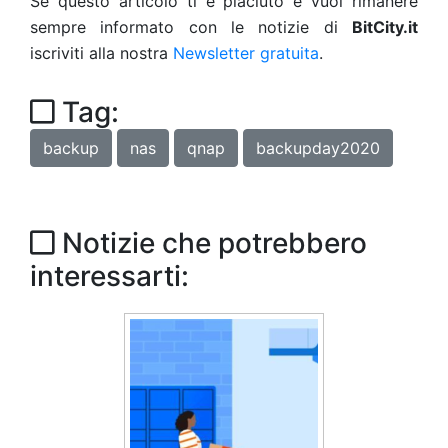
Se questo articolo ti è piaciuto e vuoi rimanere
sempre informato con le notizie di
BitCity.it
iscriviti alla nostra
Newsletter gratuita
.
Tag:
backup
nas
qnap
backupday2020
Notizie che potrebbero
interessarti: