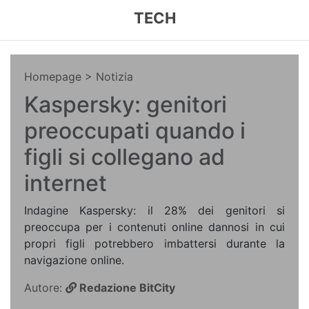
TECH
Homepage
> Notizia
Kaspersky: genitori
preoccupati quando i
figli si collegano ad
internet
Indagine Kaspersky: il 28% dei genitori si
preoccupa per i contenuti online dannosi in cui
propri figli potrebbero imbattersi durante la
navigazione online.
Autore:
Redazione BitCity