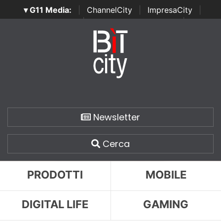
▾ G11 Media:
|
ChannelCity
|
ImpresaCity
|
SecurityOpenLab
|
Italian Channel Awards
|
Italian
Project Awards
|
Italian Security Awards
|
...
Newsletter
Cerca
PRODOTTI
MOBILE
DIGITAL LIFE
GAMING