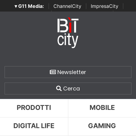
▾ G11 Media:
|
ChannelCity
|
ImpresaCity
|
SecurityOpenLab
|
Italian Channel Awards
|
Italian
Project Awards
|
Italian Security Awards
|
...
Newsletter
Cerca
PRODOTTI
MOBILE
DIGITAL LIFE
GAMING