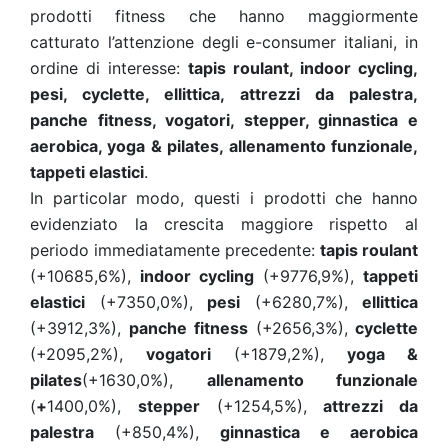
prodotti fitness che hanno maggiormente
catturato l’attenzione degli e-consumer italiani, in
ordine di interesse:
tapis roulant, indoor cycling,
pesi, cyclette, ellittica, attrezzi da palestra,
panche fitness, vogatori, stepper, ginnastica e
aerobica, yoga & pilates, allenamento funzionale,
tappeti elastici
.
In particolar modo, questi i prodotti che hanno
evidenziato la crescita maggiore rispetto al
periodo immediatamente precedente:
tapis roulant
(+10685,6%),
indoor cycling
(+9776,9%),
tappeti
elastici
(+7350,0%),
pesi
(+6280,7%),
ellittica
(+3912,3%),
panche fitness
(+2656,3%),
cyclette
(+2095,2%),
vogatori
(+1879,2%),
yoga &
pilates
(+1630,0%),
allenamento funzionale
(
+
1400,0%),
stepper
(+1254,5%),
attrezzi da
palestra
(+850,4%),
ginnastica e aerobica