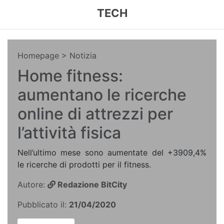
TECH
Homepage
> Notizia
Home fitness:
aumentano le ricerche
online di attrezzi per
l’attività fisica
Nell’ultimo mese sono aumentate del +3909,4%
le ricerche di prodotti per il fitness.
Autore:
Redazione BitCity
Pubblicato il:
21/04/2020