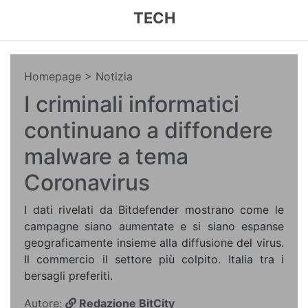
TECH
Homepage
> Notizia
I criminali informatici
continuano a diffondere
malware a tema
Coronavirus
I dati rivelati da Bitdefender mostrano come le
campagne siano aumentate e si siano espanse
geograficamente insieme alla diffusione del virus.
Il commercio il settore più colpito. Italia tra i
bersagli preferiti.
Autore:
Redazione BitCity