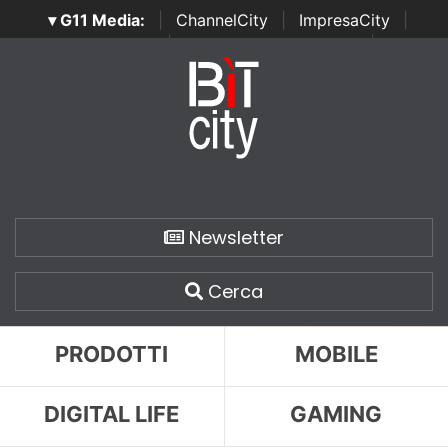
▾ G11 Media:
|
ChannelCity
|
ImpresaCity
|
SecurityOpenLab
|
Italian Channel Awards
|
Italian
Project Awards
|
Italian Security Awards
|
...
Newsletter
Cerca
PRODOTTI
MOBILE
DIGITAL LIFE
GAMING