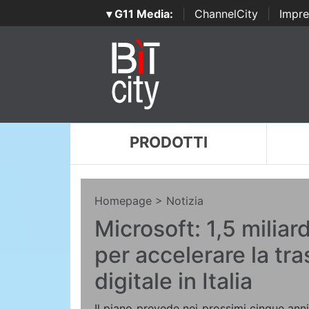
▾ G11 Media:
|
ChannelCity
|
Impre
PRODOTTI
Homepage
> Notizia
Microsoft: 1,5 miliardi
per accelerare la tr
digitale in Italia
Il piano prevede nei prossimi cinque an