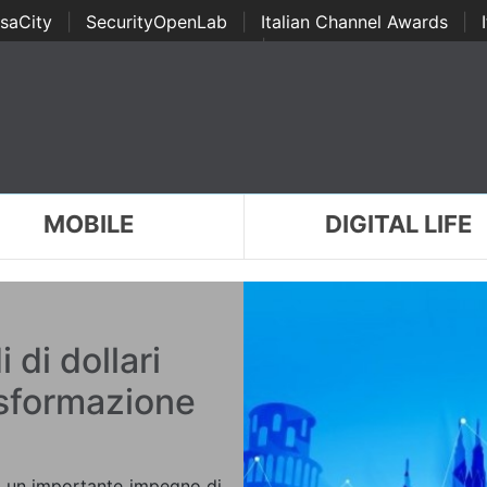
saCity
|
SecurityOpenLab
|
Italian Channel Awards
|
Awards
|
...
MOBILE
DIGITAL LIFE
 di dollari
asformazione
ni un importante impegno di