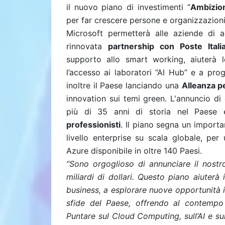
il nuovo piano di investimenti “
Ambizion
per far crescere persone e organizzazion
Microsoft permetterà alle aziende di a
rinnovata
partnership con Poste Itali
supporto allo smart working, aiuterà l
l’accesso ai laboratori “AI Hub” e a pr
inoltre il Paese lanciando una
Alleanza pe
innovation sui temi green.
L'annuncio di 
più di 35 anni di storia nel Paese 
professionisti
. Il piano segna un importa
livello enterprise su scala globale, per
Azure disponibile in oltre 140 Paesi.
“Sono orgoglioso di annunciare il nostro 
miliardi di dollari. Questo piano aiuterà 
business, a esplorare nuove opportunità i
sfide del Paese, offrendo al contempo
Puntare sul Cloud Computing, sull’AI e s