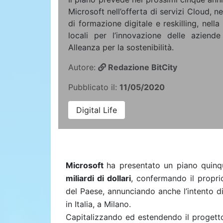
Microsoft nell’offerta di servizi Cloud, 
di formazione digitale e reskilling, nell
locali per l’innovazione delle aziend
Alleanza per la sostenibilità.
Autore:
Redazione BitCity
Pubblicato il:
11/05/2020
Digital Life
Microsoft
ha presentato un piano quinque
miliardi di dollari
, confermando il propri
del Paese, annunciando anche l’intento d
in Italia, a Milano.
Capitalizzando ed estendendo il progetto