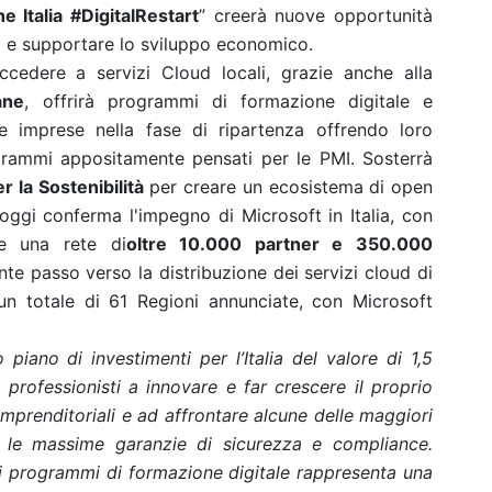
e Italia #DigitalRestart
” creerà nuove opportunità
i e supportare lo sviluppo economico.
ccedere a servizi Cloud locali, grazie anche alla
ane
, offrirà programmi di formazione digitale e
e imprese nella fase di ripartenza offrendo loro
ogrammi appositamente pensati per le PMI. Sosterrà
r la Sostenibilità
per creare un ecosistema di open
oggi conferma l'impegno di Microsoft in Italia, con
e una rete di
oltre 10.000 partner e 350.000
nte passo verso la distribuzione dei servizi cloud di
 un totale di 61 Regioni annunciate, con Microsoft
piano di investimenti per l’Italia del valore di 1,5
i professionisti a innovare e far crescere il proprio
mprenditoriali e ad affrontare alcune delle maggiori
 le massime garanzie di sicurezza e compliance.
ui programmi di formazione digitale rappresenta una