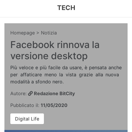
TECH
Homepage
> Notizia
Facebook rinnova la
versione desktop
Più veloce e più facile da usare, è pensata anche
per affaticare meno la vista grazie alla nuova ​
modalità a sfondo nero.
Autore:
Redazione BitCity
Pubblicato il:
11/05/2020
Digital Life