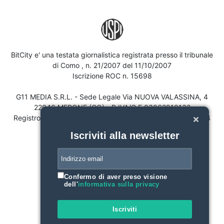
BitCity e' una testata giornalistica registrata presso il tribunale
di Como , n. 21/2007 del 11/10/2007
Iscrizione ROC n. 15698
G11 MEDIA S.R.L. - Sede Legale Via NUOVA VALASSINA, 4
22046 MERONE (CO) - P.IVA/C.F.03062910132
Registro imprese di Como n. 03062910132 - REA n. 293834
CAPITALE SOCIALE Euro 30.000 i.v.
Iscriviti alla newsletter
Confermo di aver preso visione
dell'
informativa sulla privacy
Iscriviti