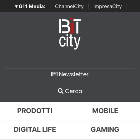
▾ G11 Media:
|
ChannelCity
|
ImpresaCity
|
SecurityOpenLab
|
Italian Channel Awards
|
Italian
Project Awards
|
Italian Security Awards
|
...
Newsletter
Cerca
PRODOTTI
MOBILE
DIGITAL LIFE
GAMING