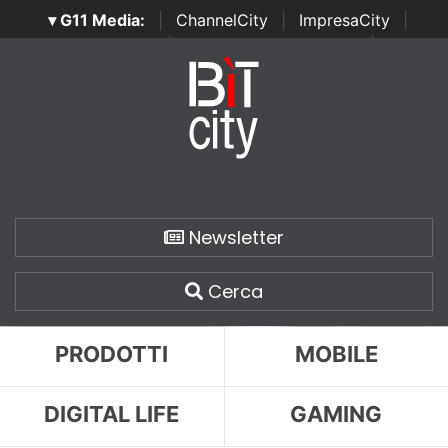
▾ G11 Media:
|
ChannelCity
|
ImpresaCity
|
SecurityOpenLab
|
Italian Channel Awards
|
Italian
Project Awards
|
Italian Security Awards
|
...
Newsletter
Cerca
PRODOTTI
MOBILE
DIGITAL LIFE
GAMING