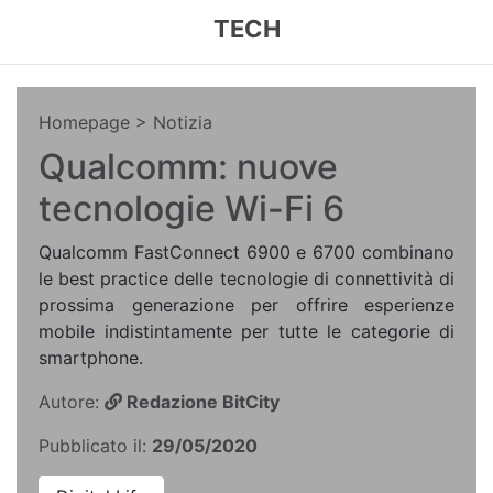
TECH
Homepage
> Notizia
Qualcomm: nuove
tecnologie Wi-Fi 6
Qualcomm FastConnect 6900 e 6700 combinano
le best practice delle tecnologie di connettività di
prossima generazione per offrire esperienze
mobile indistintamente per tutte le categorie di
smartphone.
Autore:
Redazione BitCity
Pubblicato il:
29/05/2020