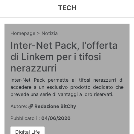
TECH
Homepage
> Notizia
Inter-Net Pack, l'offerta
di Linkem per i tifosi
nerazzurri
Inter-Net Pack permette ai tifosi nerazzurri di
accedere a un esclusivo prodotto dedicato che
prevede una serie di vantaggi a loro riservati.
Autore:
Redazione BitCity
Pubblicato il:
04/06/2020
Digital Life