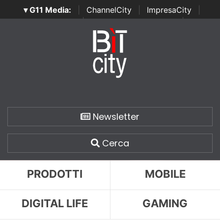
▾ G11 Media:
|
ChannelCity
|
ImpresaCity
|
SecurityOpenLab
|
Italian Channel Awards
|
Italian
Project Awards
|
Italian Security Awards
|
...
Newsletter
Cerca
PRODOTTI
MOBILE
DIGITAL LIFE
GAMING