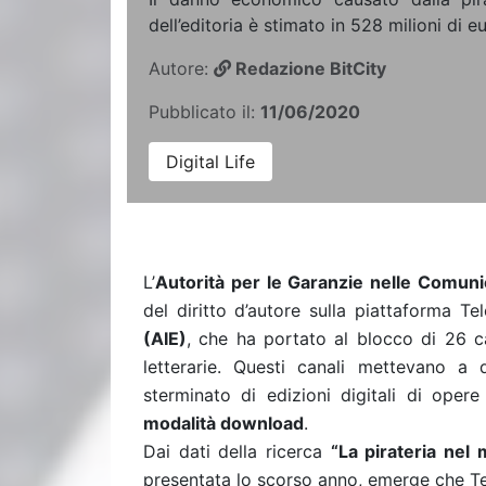
dell’editoria è stimato in 528 milioni di eu
Autore:
Redazione BitCity
Pubblicato il:
11/06/2020
Digital Life
L’
Autorità per le Garanzie nelle Comuni
del diritto d’autore sulla piattaforma Te
(AIE)
, che ha portato al blocco di 26 ca
letterarie. Questi canali mettevano a 
sterminato di edizioni digitali di opere
modalità download
.
Dai dati della ricerca
“La pirateria nel 
presentata lo scorso anno, emerge che Tel