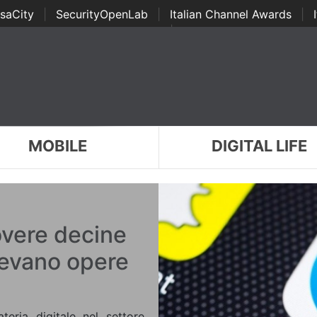
saCity
|
SecurityOpenLab
|
Italian Channel Awards
|
Awards
|
...
MOBILE
DIGITAL LIFE
overe decine
devano opere
eria digitale nel settore