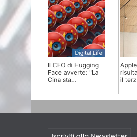
Digital Life
Il CEO di Hugging
Apple
Face avverte: "La
risult
Cina sta...
il terz
Iscriviti alla Newsletter