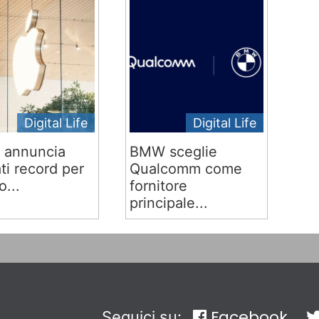
Digital Life
Digital Life
 annuncia
BMW sceglie
ati record per
Qualcomm come
o...
fornitore
principale...
Facebook
Seguici su: