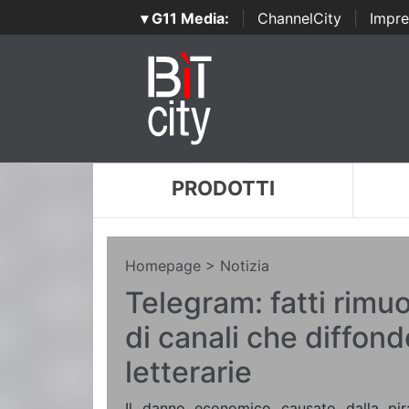
▾ G11 Media:
|
ChannelCity
|
Impre
PRODOTTI
Homepage
> Notizia
Telegram: fatti rimu
di canali che diffon
letterarie
Il danno economico causato dalla pirat