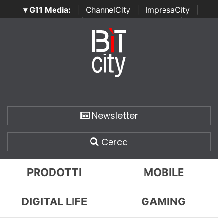
▾ G11 Media:
|
ChannelCity
|
ImpresaCity
|
SecurityOpenLab
|
Italian Channel Awards
|
Italian
Project Awards
|
Italian Security Awards
|
...
Newsletter
Cerca
PRODOTTI
MOBILE
DIGITAL LIFE
GAMING