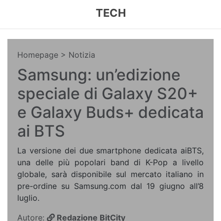
TECH
Homepage
> Notizia
Samsung: un’edizione
speciale di Galaxy S20+
e Galaxy Buds+ dedicata
ai BTS
La versione dei due smartphone dedicata aiBTS,
una delle più popolari band di K-Pop a livello
globale, sarà disponibile sul mercato italiano in
pre-ordine su Samsung.com dal 19 giugno all’8
luglio.
Autore:
Redazione BitCity