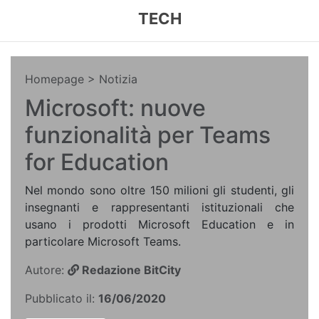
TECH
Homepage
> Notizia
Microsoft: nuove
funzionalità per Teams
for Education
Nel mondo sono oltre 150 milioni gli studenti, gli
insegnanti e rappresentanti istituzionali che
usano i prodotti Microsoft Education e in
particolare Microsoft Teams.
Autore:
Redazione BitCity
Pubblicato il:
16/06/2020