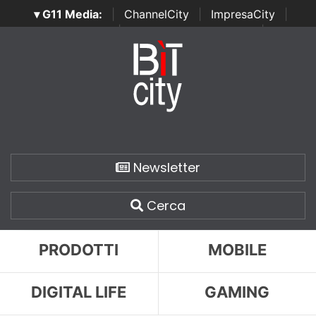
▾ G11 Media:
|
ChannelCity
|
ImpresaCity
|
SecurityOpenLab
|
Italian Channel Awards
|
Italian
Project Awards
|
Italian Security Awards
|
...
Newsletter
Cerca
PRODOTTI
MOBILE
DIGITAL LIFE
GAMING