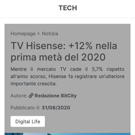
TECH
Homepage
> Notizia
TV Hisense: +12% nella
prima metà del 2020
Mentre il mercato TV cede il 5,7% rispetto
all'anno scorso, Hisense fa registrare un'ulteriore
importante crescita.
Autore:
Redazione BitCity
Pubblicato il:
31/08/2020
Digital Life