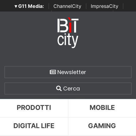
▾ G11 Media:
|
ChannelCity
|
ImpresaCity
|
SecurityOpenLab
|
Italian Channel Awards
|
Italian
Project Awards
|
Italian Security Awards
|
...
Newsletter
Cerca
PRODOTTI
MOBILE
DIGITAL LIFE
GAMING