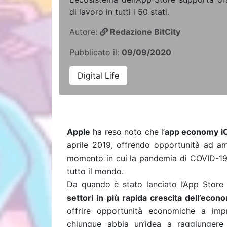
di lavoro in tutti i 50 stati.
Autore:
Redazione BitCity
Pubblicato il:
09/09/2020
Digital Life
Apple
ha reso noto che l’
app economy i
aprile 2019, offrendo opportunità ad am
momento in cui la pandemia di COVID-19 
tutto il mondo.
Da quando è stato lanciato l’App Stor
settori in più rapida crescita dell’econ
offrire opportunità economiche a imp
chiunque abbia un’idea a raggiungere