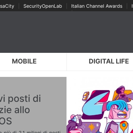
saCity
|
SecurityOpenLab
|
Italian Channel Awards
|
Awards
|
...
MOBILE
DIGITAL LIFE
 posti di
ie allo
iOS
più di 2,1 milioni di posti