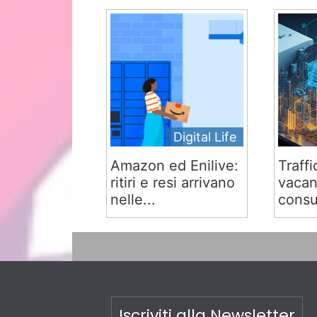
Digital Life
Amazon ed Enilive:
Traffi
ritiri e resi arrivano
vacan
nelle...
consu
Iscriviti alla Newsletter