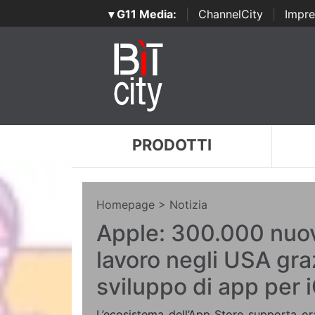
▾ G11 Media:
|
ChannelCity
|
Impre
PRODOTTI
Homepage
> Notizia
Apple: 300.000 nuovi
lavoro negli USA graz
sviluppo di app per 
L’ecosistema dell’App Store supporta ora 