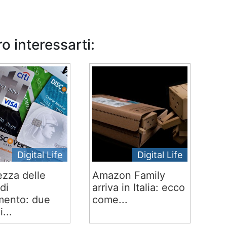
o interessarti:
Digital Life
Digital Life
ezza delle
Amazon Family
di
arriva in Italia: ecco
ento: due
come...
i...