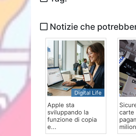
Notizie che potrebber
Digital Life
Apple sta
Sicur
sviluppando la
carte 
funzione di copia
pagam
e...
milion