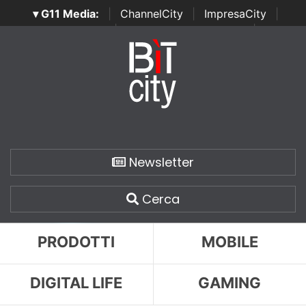
▾ G11 Media:
|
ChannelCity
|
ImpresaCity
|
SecurityOpenLab
|
Italian Channel Awards
|
Italian
Project Awards
|
Italian Security Awards
|
...
Newsletter
Cerca
PRODOTTI
MOBILE
DIGITAL LIFE
GAMING