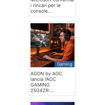
i rincari per le
console...
Gaming
AGON by AOC
lancia l’AOC
GAMING
25G4ZR:...