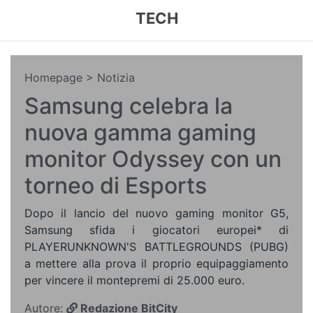
TECH
Homepage
> Notizia
Samsung celebra la
nuova gamma gaming
monitor Odyssey con un
torneo di Esports
Dopo il lancio del nuovo gaming monitor G5,
Samsung sfida i giocatori europei* di
PLAYERUNKNOWN'S BATTLEGROUNDS (PUBG)
a mettere alla prova il proprio equipaggiamento
per vincere il montepremi di 25.000 euro.
Autore:
Redazione BitCity