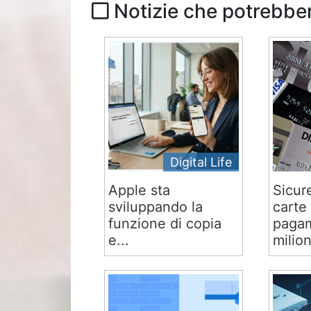
Notizie che potrebber
Digital Life
Apple sta
Sicur
sviluppando la
carte 
funzione di copia
pagam
e...
milion