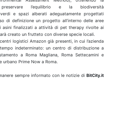
vironmental Assessment Method), ottenendo la
eservare l’equilibrio e la biodiversità
e verdi e spazi alberati adeguatamente progettati
rso di definizione un progetto all’interno delle aree
asini finalizzati a attività di pet therapy rivolte ai
sarà creato un frutteto con diverse specie locali.
centri logistici Amazon già presenti, in cui l’azienda
 tempo indeterminato: un centro di distribuzione a
mistamento a Roma Magliana, Roma Settecamini e
one urbano Prime Now a Roma.
rimanere sempre informato con le notizie di
BitCity.it