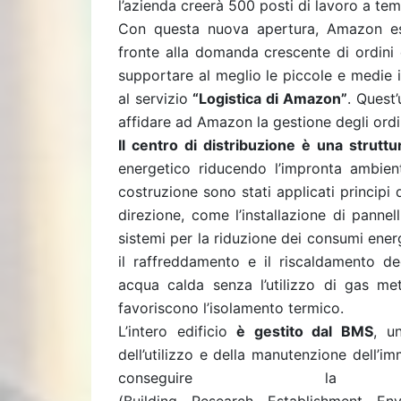
l’azienda creerà 500 posti di lavoro a tem
Con questa nuova apertura, Amazon esp
fronte alla domanda crescente di ordini d
supportare al meglio le piccole e medie
al servizio
“Logistica di Amazon”
. Quest
affidare ad Amazon la gestione degli ordi
Il centro di distribuzione è una struttu
energetico riducendo l’impronta ambienta
costruzione sono stati applicati principi 
direzione, come l’installazione di pannel
sistemi per la riduzione dei consumi energ
il raffreddamento e il riscaldamento de
acqua calda senza l’utilizzo di gas me
favoriscono l’isolamento termico.
L’intero edificio
è gestito dal BMS
, u
dell’utilizzo e della manutenzione dell’imm
conseguire la c