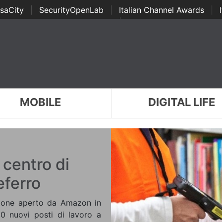
saCity
|
SecurityOpenLab
|
Italian Channel Awards
|
Awards
|
...
MOBILE
DIGITAL LIFE
 centro di
eferro
uzione aperto da Amazon in
00 nuovi posti di lavoro a