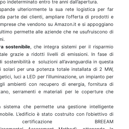
po indeterminato entro tre anni dall’apertura.
ande ulteriormente la sua rete logistica per far
a parte dei clienti, ampliare l’offerta di prodotti e
 imprese che vendono su Amazon.it e si appoggiano
’ultimo permette alle aziende che ne usufruiscono di
ni.
ra sostenibile
, che integra sistemi per il risparmio
le grazie a ridotti livelli di emissioni. In fase di
di sostenibilità e soluzioni all’avanguardia in questa
li solari per una potenza totale installata di 2 MW,
etici, luci a LED per l’illuminazione, un impianto per
gli ambienti con recupero di energia, fornitura di
tano, serramenti e materiali per le coperture che
n sistema che permette una gestione intelligente
obile. L’edificio è stato costruito con l’obiettivo di
ertificazione BREEAM