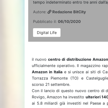
tempo indeterminato entro tre anni dall’a
Autore:
Redazione BitCity
Pubblicato il:
06/10/2020
Digital Life
il nuovo
centro di distribuzione Amazon 
ufficialmente operativo. Il magazzino ra
Amazon in Italia
e si unisce ai siti di C
Torrazza Piemonte (TO) e Castelguglie
scorso 21 settembre.
Con il lancio di questo nuovo centro di di
Rovigo, Amazon ha investito
ulteriori 140
ai 5.8 miliardi già investiti nel Paese a 