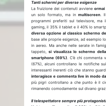
Tanti schermi per diverse esigenze
La fruizione dei contenuti avviene
ormai
un solo formato, ma in
multiscreen
. I
programmi preferiti sul televisore, ma 
gaming, il 35% il tablet e il 40% lo smar
diversa opzione al classico schermo de
base alle proprie esigenze, ad esempio lo
in aereo. Ma anche nelle serate in famigl
tappeto,
si visualizza lo schermo del
smartphone (69%)
. C’è chi commenta v
(67%), alcuni controllano le notifiche s
interessanti inerenti ciò che stanno gua
interagisce e commenta live in modo d
più pigri controllano a che punto è il ci
rimanendo comodamente sul divano grazi
Il telespettatore sempre più protagonist