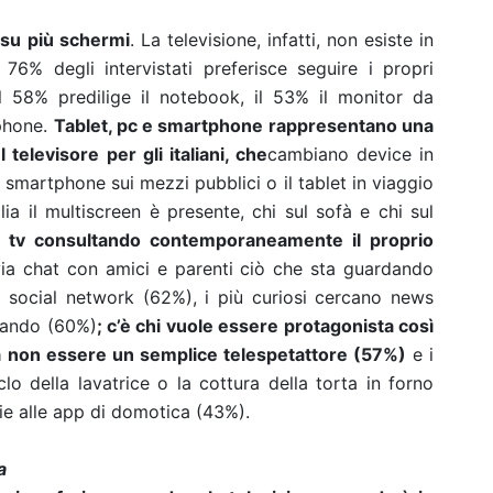
 su più schermi
. La televisione, infatti, non esiste in
l 76% degli intervistati preferisce seguire i propri
il 58% predilige il notebook, il 53% il monitor da
tphone.
Tablet, pc e smartphone rappresentano una
l televisore
per gli italiani, che
cambiano device in
 smartphone sui mezzi pubblici o il tablet in viaggio
ia il multiscreen è presente, chi sul sofà e chi sul
la tv consultando contemporaneamente il proprio
ia chat con amici e parenti ciò che sta guardando
ui social network (62%), i più curiosi cercano news
rdando (60%)
; c’è chi vuole essere protagonista così
a non essere un semplice telespetattore (57%)
e i
clo della lavatrice o la cottura della torta in forno
e alle app di domotica (43%).
a