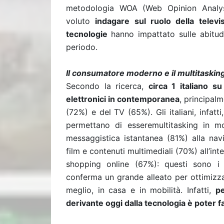
metodologia WOA (Web Opinion Analys
voluto
indagare sul ruolo della televis
tecnologie
hanno impattato sulle abitudi
periodo.
Il consumatore moderno e il multitaskin
Secondo la ricerca,
circa 1 italiano su
elettronici in contemporanea
, principal
(72%) e del TV (65%). Gli italiani, infa
permettano di esseremultitasking in mo
messaggistica istantanea (81%) alla navi
film e contenuti multimediali (70%) all’inte
shopping online (67%): questi sono i p
conferma un grande alleato per ottimizzar
meglio, in casa e in mobilità. Infatti,
pe
derivante oggi dalla tecnologia è pote