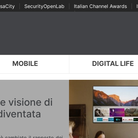
saCity
|
SecurityOpenLab
|
Italian Channel Awards
|
Awards
|
...
MOBILE
DIGITAL LIFE
 visione di
diventata
è cambiato il rapporto dei