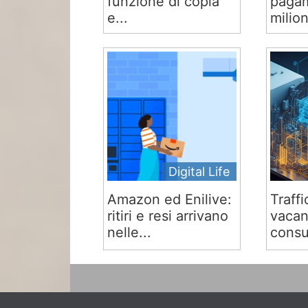
funzione di copia
pagam
e...
milion
Digital Life
Amazon ed Enilive:
Traffi
ritiri e resi arrivano
vacan
nelle...
consu