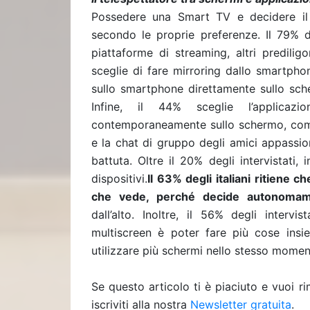
Possedere una Smart TV e decidere il p
secondo le proprie preferenze. Il 79% de
piattaforme di streaming, altri predili
sceglie di fare mirroring dallo smartphon
sullo smartphone direttamente sullo sc
Infine, il 44% sceglie l’applica
contemporaneamente sullo schermo, come
e la chat di gruppo degli amici appassion
battuta. Oltre il 20% degli intervistati, 
dispositivi.
Il 63% degli italiani ritiene c
che vede, perché decide autonomam
dall’alto. Inoltre, il 56% degli intervi
multiscreen è poter fare più cose ins
utilizzare più schermi nello stesso momen
Se questo articolo ti è piaciuto e vuoi 
iscriviti alla nostra
Newsletter gratuita
.