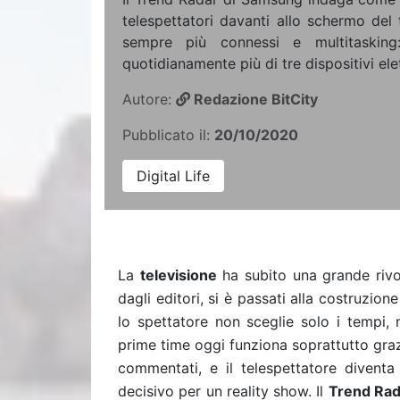
telespettatori davanti allo schermo del t
sempre più connessi e multitasking:
quotidianamente più di tre dispositivi el
Autore:
Redazione BitCity
Pubblicato il:
20/10/2020
Digital Life
La
televisione
ha subito una grande rivo
dagli editori, si è passati alla costruzio
lo spettatore non sceglie solo i tempi
prime time oggi funziona soprattutto gra
commentati, e il telespettatore diventa
decisivo per un reality show. Il
Trend Rad