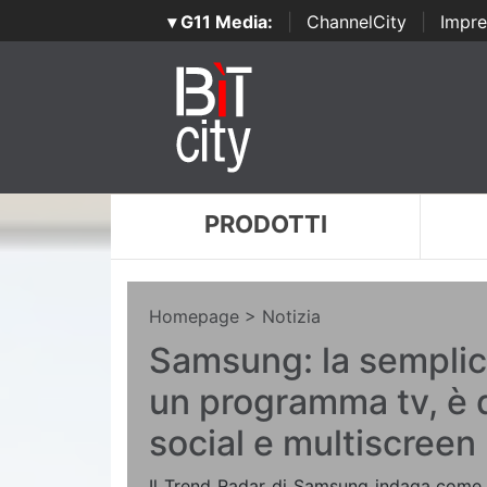
▾ G11 Media:
|
ChannelCity
|
Impre
PRODOTTI
Homepage
> Notizia
Samsung: la semplice
un programma tv, è 
social e multiscreen
Il Trend Radar di Samsung indaga come 