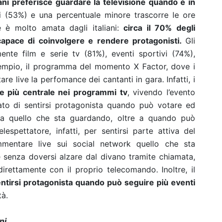
liani preferisce guardare la televisione quando è in
hi (53%) e una percentuale minore trascorre le ore
e è molto amata dagli italiani:
circa il 70% degli
a capace di coinvolgere e rendere protagonisti.
Gli
mente film e serie tv (81%), eventi sportivi (74%),
sempio, il programma del momento X Factor, dove i
e live la perfomance dei cantanti in gara. Infatti, i
e più centrale nei programmi tv
, vivendo l’evento
ermato di sentirsi protagonista quando può votare ed
o a quello che sta guardando, oltre a quando può
spettatore, infatti, per sentirsi parte attiva del
entare live sui social network quello che sta
senza doversi alzare dal divano tramite chiamata,
direttamente con il proprio telecomando. Inoltre, il
sentirsi protagonista quando può seguire più eventi
tà.
ni