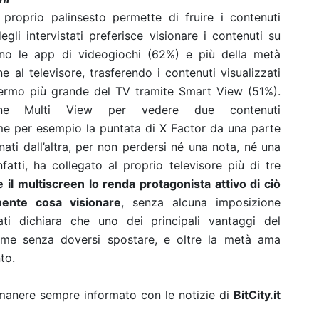
roprio palinsesto permette di fruire i contenuti
gli intervistati preferisce visionare i contenuti su
gono le app di videogiochi (62%) e più della metà
e al televisore, trasferendo i contenuti visualizzati
hermo più grande del TV tramite Smart View (51%).
zione Multi View per vedere due contenuti
 per esempio la puntata di X Factor da una parte
ati dall’altra, per non perdersi né una nota, né una
infatti, ha collegato al proprio televisore più di tre
he il multiscreen lo renda protagonista attivo di ciò
ente cosa visionare
, senza alcuna imposizione
stati dichiara che uno dei principali vantaggi del
ieme senza doversi spostare, e oltre la metà ama
to.
rimanere sempre informato con le notizie di
BitCity.it