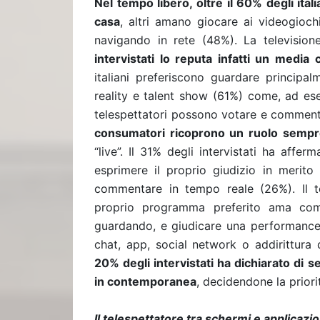
Nel tempo libero, oltre il 60% degli ita
casa
, altri amano giocare ai videogioc
navigando in rete (48%). La television
intervistati lo reputa infatti un medi
italiani preferiscono guardare principal
reality e talent show (61%) come, ad e
telespettatori possono votare e commentar
consumatori ricoprono un ruolo sempr
“live”. Il 31% degli intervistati ha aff
esprimere il proprio giudizio in merit
commentare in tempo reale (26%). Il tele
proprio programma preferito ama comm
guardando, e giudicare una performance 
chat, app, social network o addirittura 
20% degli intervistati ha dichiarato di 
in contemporanea
, decidendone la priori
Il telespettatore tra schermi e applicazio