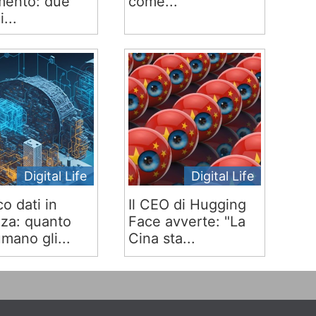
ento: due
come...
i...
Digital Life
Digital Life
co dati in
Il CEO di Hugging
za: quanto
Face avverte: "La
mano gli...
Cina sta...