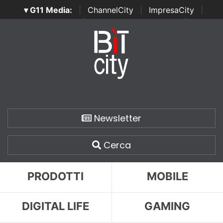
▾ G11 Media:
|
ChannelCity
|
ImpresaCity
|
SecurityOpenLab
|
Italian Channel Awards
|
Italian
Project Awards
|
Italian Security Awards
|
...
Newsletter
Cerca
PRODOTTI
MOBILE
DIGITAL LIFE
GAMING