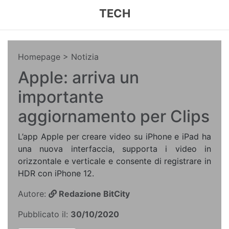
TECH
Homepage
> Notizia
Apple: arriva un
importante
aggiornamento per Clips
L’app Apple per creare video su iPhone e iPad ha
una nuova interfaccia, supporta i video in
orizzontale e verticale e consente di registrare in
HDR con iPhone 12.
Autore:
Redazione BitCity
Pubblicato il:
30/10/2020